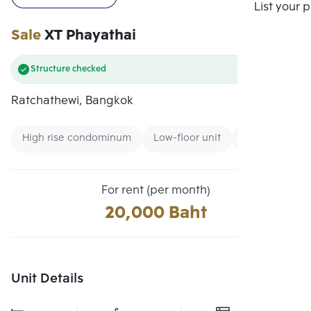
Compare
List your 
Sale
XT Phayathai
Structure checked
Ratchathewi, Bangkok
High rise condominum
Low-floor unit
Renting forei
For rent (per month)
20,000 Baht
Unit Details