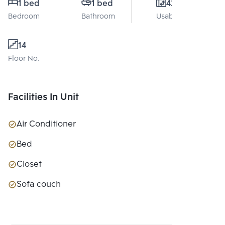
1 bed
1 bed
42 Sq.m.
Bedroom
Bathroom
Usable area
14
Floor No.
Facilities In Unit
Air Conditioner
Bed
Closet
Sofa couch