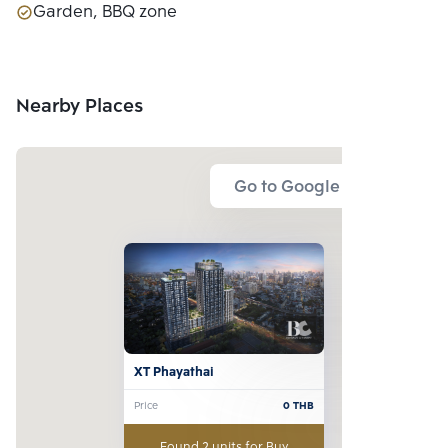
Garden, BBQ zone
Nearby Places
Go to Google Map
XT Phayathai
Price
0
THB
Found 2 units for Buy