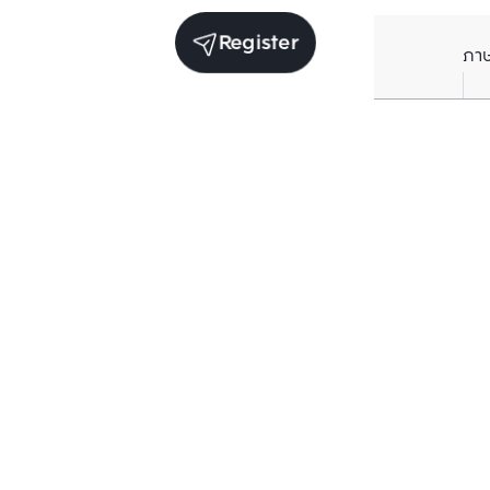
Register
ภา
Units for sale in the same project
Structure che
Structure checked