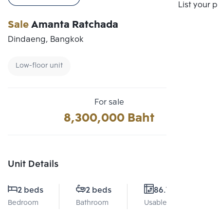
Compare
List your 
Sale
Amanta Ratchada
Dindaeng, Bangkok
Low-floor unit
For sale
8,300,000 Baht
Unit Details
2 beds
2 beds
86.7 Sq.m.
Bedroom
Bathroom
Usable area