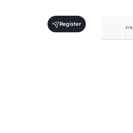
Register
ภา
Receive exclusive updates. Subscribe now!
Enter your email to receive news updates