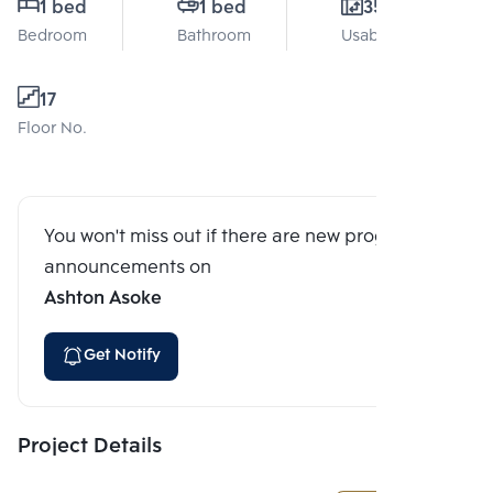
1 bed
1 bed
35 Sq.m.
Bedroom
Bathroom
Usable area
17
Floor No.
You won't miss out if there are new program
announcements on
Ashton Asoke
Get Notify
Project Details