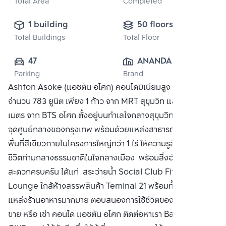
Total Area
Completed
1 building
50 floors
Total Buildings
Total Floor
47
ANANDA 
Parking
Brand
DEVELOPMENT 
Ashton Asoke (แอชตัน อโศก) คอนโดมิเนียมสูง 50 ชั้น
PUBLIC CO., 
จำนวน 783 ยูนิต เพียง 1 ก้าว จาก MRT สุขุมวิท และเพียง 230
LTD.
เมตร จาก BTS อโศก ตั้งอยู่บนทำเลใจกลางสุขุมวิท
จุดศูนย์กลางของกรุงเทพ พร้อมด้วยแหล่งสาธารณูปโภค พร้อม
พื้นที่สีเขียวภายในโครงการใหญ่กว่า 1 ไร่ ให้ความรูสึกเหมือนใช้
ชีวิตท่ามกลางธรรมชาติในใจกลางเมือง พร้อมสิ่งอำนวยความ
สะดวกครบครัน ได้แก่ สระว่ายน้ำ Social Club Fitness Sky
Lounge ใกล้ห้างสรรพสินค้า Teminal 21 พร้อมทั้งเป็นที่รวม
แหล่งร้านอาหารมากมาย ตอบสนองการใช้ชีวิตของคนเมือง ซื้อ
ขาย หรือ เช่า คอนโด แอชตัน อโศก ติดต่อหาเรา Bangkok