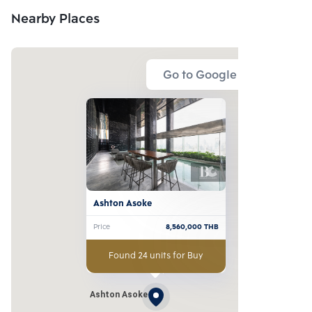
Nearby Places
Go to Google Map
Ashton Asoke
Price
8,560,000
THB
Found 24 units for Buy
Ashton Asoke