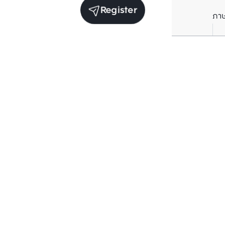
Register
ภา
Units for sale in the same project
Structure checked
Structure che