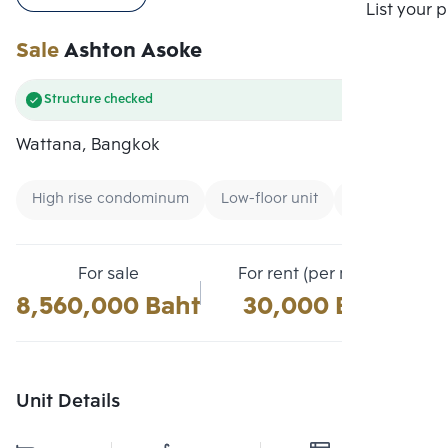
Compare
List your 
Sale
Ashton Asoke
Structure checked
Wattana, Bangkok
High rise condominum
Low-floor unit
Condo near B
For sale
For rent (per month)
8,560,000 Baht
30,000 Baht
Unit Details