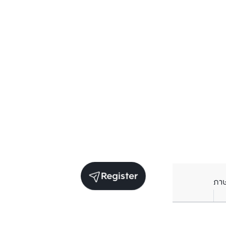
Register
ภา