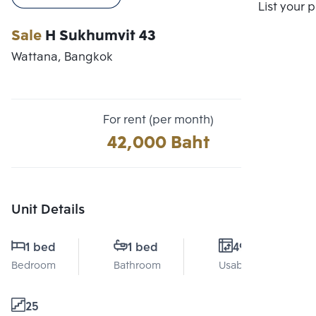
Compare
List your 
Sale
H Sukhumvit 43
Wattana, Bangkok
For rent (per month)
42,000 Baht
Unit Details
1 bed
1 bed
49 Sq.m.
Bedroom
Bathroom
Usable area
25