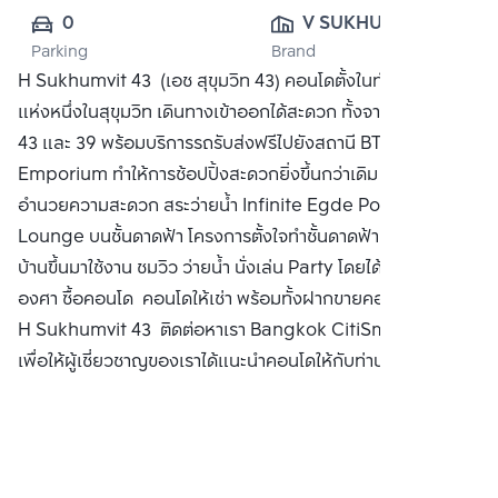
0
V SUKHUMVIT 
Parking
Brand
43 
H Sukhumvit 43 (เอช สุขุมวิท 43) คอนโดตั้งในทำเลที่ดีที่สุด
DEVELOPMENT 
แห่งหนึ่งในสุขุมวิท เดินทางเข้าออกได้สะดวก ทั้งจากซอยสุขุมวิท
CO., LTD.
43 และ 39 พร้อมบริการรถรับส่งฟรีไปยังสถานี BTS และ
Emporium ทำให้การช้อปปิ้งสะดวกยิ่งขึ้นกว่าเดิม พร้อมสิ่ง
อำนวยความสะดวก สระว่ายน้ำ Infinite Egde Pool + Sky
Lounge บนชั้นดาดฟ้า โครงการตั้งใจทำชั้นดาดฟ้าเป็นชั้นที่ลูก
บ้านขึ้นมาใช้งาน ชมวิว ว่ายน้ำ นั่งเล่น Party โดยได้วิว 360
องศา ซื้อคอนโด คอนโดให้เช่า พร้อมทั้งฝากขายคอนโดมิเนียม
H Sukhumvit 43 ติดต่อหาเรา Bangkok CitiSmart ได้ทันที
เพื่อให้ผู้เชี่ยวชาญของเราได้แนะนำคอนโดให้กับท่าน