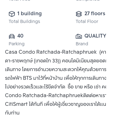
1 building
27 floors
Total Buildings
Total Floor
40
QUALITY 
Parking
Brand
HOUSES PUBLIC 
Casa Condo Ratchada-Ratchaphruek (คาซ่า คอนโด รัช
CO., LTD.
ดา-ราชพฤกษ์ (เทอดไท 33)) คอนโดมิเนียมสุดยอดทำเล ในการ
เดินทาง โดยการอำนวยความสะดวกให้คุณด้วยการนำสถานี
รถไฟฟ้า BTS มาไว้ที่หน้าบ้าน เพื่อให้ทุกการเดินทางของคุณเป็น
ไปอย่างรวดเร็วและไร้ขีดจำกัด ซื้อ ขาย หรือ เช่า คอนโดCasa
Condo Ratchada-Ratchaphruekติดต่อหาเรา Bangkok
CitiSmart ได้ทันที เพื่อให้ผู้เชี่ยวชาญของเราได้แนะนำคอนโดให้
กับท่าน