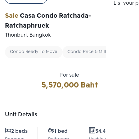
Compare
List your 
Sale
Casa Condo Ratchada-
Ratchaphruek
Thonburi, Bangkok
Condo Ready To Move
Condo Price 5 Million Baht - 7 Mil
For sale
5,570,000 Baht
Unit Details
2 beds
1 bed
54.42 Sq.m.