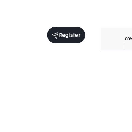
Register
ภา
Receive exclusive updates. Subscribe now!
Enter your email to receive news updates