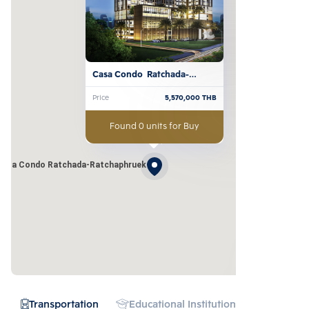
Casa Condo  Ratchada-
Ratchaphruek
Price
5,570,000
THB
Found 0 units for Buy
Casa Condo Ratchada-Ratchaphruek
Transportation
Educational Institution
Hospital