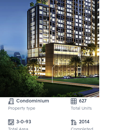
Condominium
627
Property type
Total Units
3-0-93 
2014
Total Area
Completed