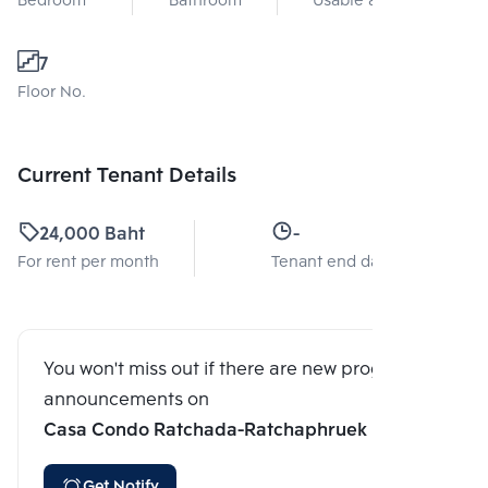
Bedroom
Bathroom
Usable area
7
Floor No.
Current Tenant Details
24,000 Baht
-
For rent per month
Tenant end date
You won't miss out if there are new program
announcements on
Casa Condo Ratchada-Ratchaphruek
Get Notify