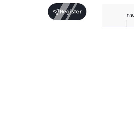
Register
ภา
Units for sale in the same project
Structure checked
Structure che