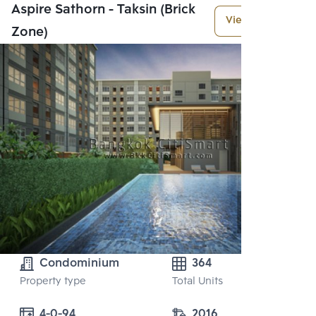
Aspire Sathorn - Taksin (Brick
View More
Zone)
Condominium
364
Property type
Total Units
4-0-94
2016