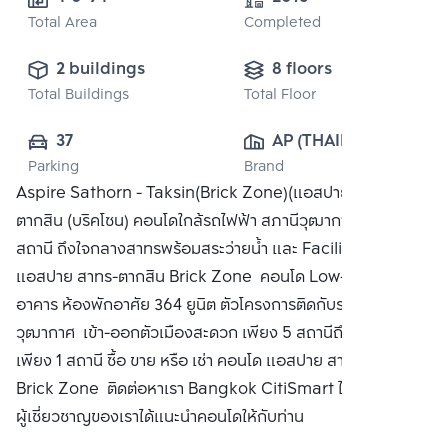
Total Area
Completed
2 buildings
8 floors
Total Buildings
Total Floor
37
AP (THAILAND) 
Parking
Brand
PUBLIC CO., 
Aspire Sathorn - Taksin(Brick Zone)(แอสปาย สาทร
LTD.
ตากสิน (บริคโซน) คอนโดใกล้รถไฟฟ้า สภานีวุฒากาศ เพียง 6
สถานี ถึงใจกลางสาทรพร้อมสระว่ายน้ำ และ Facilities ครบครัน
แอสปาย สาทร-ตากสิน Brick Zone คอนโด Low-Rise 8 ชั้น 2
อาคาร ห้องพักอาศัย 364 ยูนิต ตัวโครงการติดกับรถไฟฟ้า BTS
วุฒากาศ เข้า-ออกตัวเมืองสะดวก เพียง 5 สถานีถึงสาทร และ
เพียง 1 สถานี ซื้อ ขาย หรือ เช่า คอนโด แอสปาย สาทร-ตากสิน
Brick Zone ติดต่อหาเรา Bangkok CitiSmart ได้ทันที เพื่อให้
ผู้เชี่ยวชาญของเราได้แนะนำคอนโดให้กับท่าน