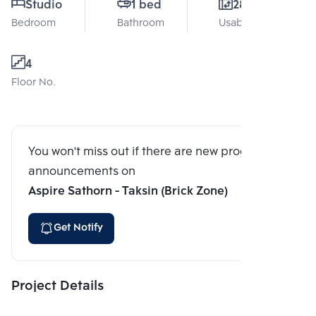
Studio
1 bed
28 Sq.m.
Bedroom
Bathroom
Usable area
4
Floor No.
You won't miss out if there are new program
announcements on
Aspire Sathorn - Taksin (Brick Zone)
Get Notify
Project Details