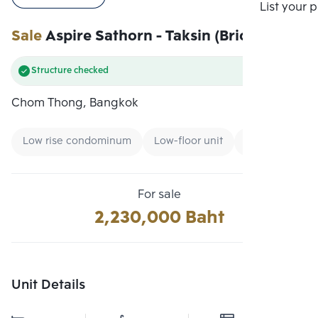
Compare
List your 
Sale
Aspire Sathorn - Taksin (Brick Zone)
Structure checked
Chom Thong, Bangkok
Low rise condominum
Low-floor unit
Condo Ready 
For sale
2,230,000 Baht
Unit Details