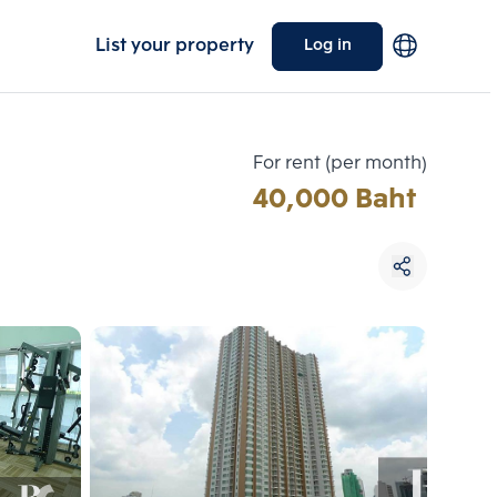
List your property
Log in
For rent (per month)
40,000 Baht
Choose comparative unit
Maximum 3 units
ive units
Compare
 3
Clear all