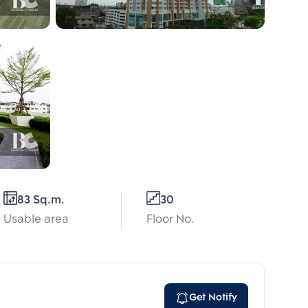
83 Sq.m.
30
Usable area
Floor No.
Get Notify