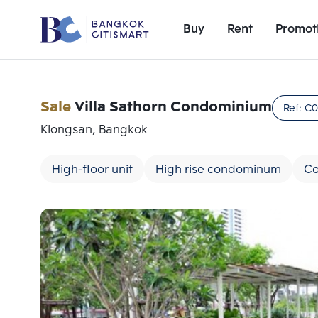
Buy
Rent
Promot
Sale
Villa Sathorn Condominium
Ref:
C0
Klongsan, Bangkok
High-floor unit
High rise condominum
Co
Add comparative units
Number 1