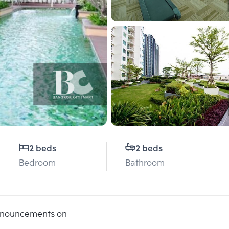
2 beds
2 beds
Bedroom
Bathroom
announcements on