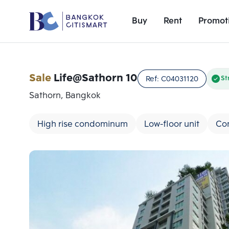
Buy
Rent
Promot
Sale
Life@Sathorn 10
Ref:
C04031120
St
Sathorn, Bangkok
High rise condominum
Low-floor unit
Co
Add comparative units
Number 1