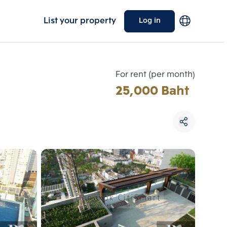
List your property
Log in
For rent (per month)
25,000 Baht
Choose comparative unit
Maximum 3 units
ive units
Compare
 3
Clear all