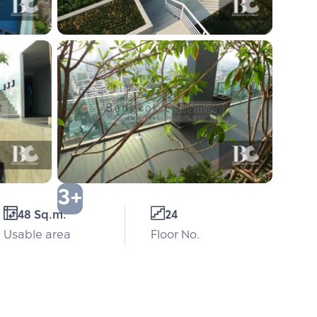
3+
48 Sq.m.
24
Usable area
Floor No.