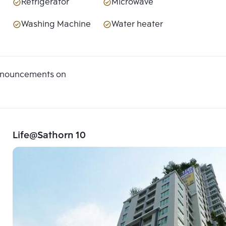
Refrigerator
Microwave
Washing Machine
Water heater
announcements on
Life@Sathorn 10