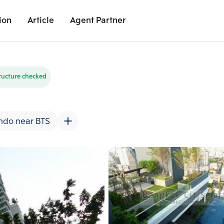
ion
Article
Agent Partner
Unit Images
Unit Details
Project Details
Nearby Places
ructure checked
ndo near BTS
Add comparative units
Add comparat
Number 2
Number