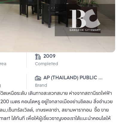
2009
Area
Completed
AP (THAILAND) PUBLIC 
g
Brand
CO., LTD.
ีวิตเหนือระดับ เดินทางสะดวกสบาย ห่างจากสถานีรถไฟฟ้า
200 เมตร คอนโดหรู อยู่ใจกลางเมืองย่านชิดลม สิ่งอำนวย
ดลม,เซ็นทรัลเวิลด์, เกษรพลาซ่า, สยามพารากอน ซื้อ ขาย
rt ได้ทันที เพื่อให้ผู้เชี่ยวชาญของเราได้แนะนำคอนโดให้