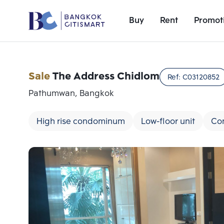
Buy
Rent
Promot
Sale
The Address Chidlom
Ref:
C03120852
Pathumwan, Bangkok
High rise condominum
Low-floor unit
Co
Add comparative units
Number 1