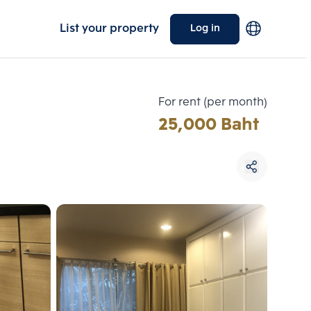
List your property
Log in
For rent (per month)
25,000 Baht
Choose comparative unit
Maximum 3 units
ive units
Compare
 3
Clear all