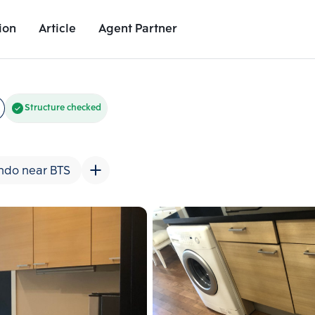
ion
Article
Agent Partner
Unit Images
Unit Details
Project Details
Nearby Places
Structure checked
ndo near BTS
Add comparative units
Add comparat
Number 2
Number