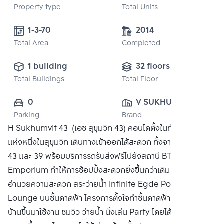
Property type
Total Units
1-3-70
2014
Total Area
Completed
1 building
32 floors
Total Buildings
Total Floor
0
V SUKHUMVIT 
Parking
Brand
43 
H Sukhumvit 43 (เอช สุขุมวิท 43) คอนโดตั้งในทำเลที่ดีที่สุด
DEVELOPMENT 
แห่งหนึ่งในสุขุมวิท เดินทางเข้าออกได้สะดวก ทั้งจากซอยสุขุมวิท
CO., LTD.
43 และ 39 พร้อมบริการรถรับส่งฟรีไปยังสถานี BTS และ
Emporium ทำให้การช้อปปิ้งสะดวกยิ่งขึ้นกว่าเดิม พร้อมสิ่ง
อำนวยความสะดวก สระว่ายน้ำ Infinite Egde Pool + Sky
Lounge บนชั้นดาดฟ้า โครงการตั้งใจทำชั้นดาดฟ้าเป็นชั้นที่ลูก
บ้านขึ้นมาใช้งาน ชมวิว ว่ายน้ำ นั่งเล่น Party โดยได้วิว 360