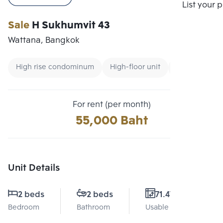
Compare
List your 
Sale
H Sukhumvit 43
Wattana, Bangkok
High rise condominum
High-floor unit
CBD
For rent (per month)
55,000 Baht
Unit Details
2 beds
2 beds
71.47 Sq.m.
Bedroom
Bathroom
Usable area