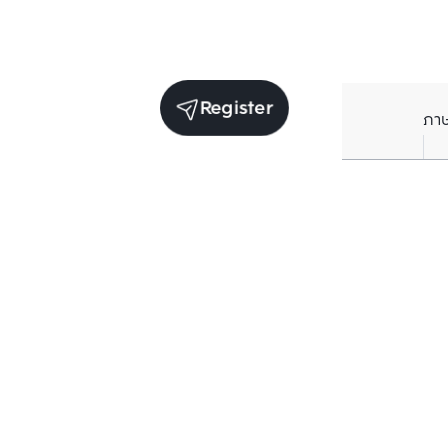
Register
ภา
Units for sale in the same project