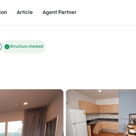
ion
Article
Agent Partner
Unit Images
Unit Details
Project Details
Nearby Places
Structure checked
Add comparative units
Add comparat
Number 2
Number