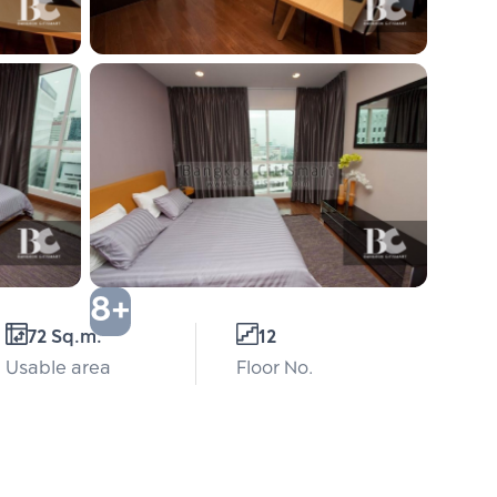
8+
72 Sq.m.
12
Usable area
Floor No.