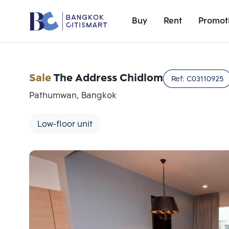
Buy
Rent
Promot
Sale
The Address Chidlom
Ref:
C03110925
Pathumwan, Bangkok
Low-floor unit
Add comparative units
Number 1