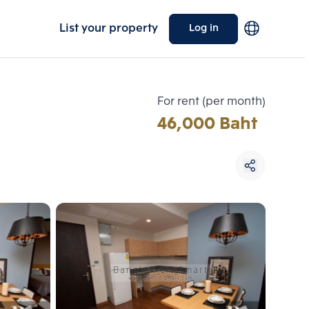
List your property
Log in
For rent (per month)
46,000 Baht
Choose comparative unit
Maximum 3 units
ive units
Compare
 3
Clear all