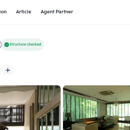
ion
Article
Agent Partner
Unit Images
Unit Details
Project Details
Nearby Places
Structure checked
Add comparative units
Add comparat
Number 2
Number