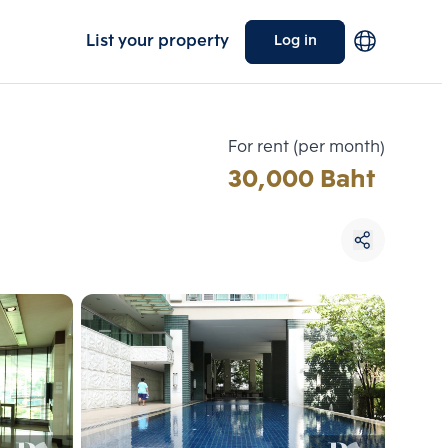
List your property
Log in
For rent (per month)
30,000 Baht
Choose comparative unit
Maximum 3 units
ive units
Compare
 3
Clear all