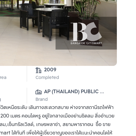
2009
Area
Completed
AP (THAILAND) PUBLIC 
g
Brand
CO., LTD.
ีวิตเหนือระดับ เดินทางสะดวกสบาย ห่างจากสถานีรถไฟฟ้า
200 เมตร คอนโดหรู อยู่ใจกลางเมืองย่านชิดลม สิ่งอำนวย
ดลม,เซ็นทรัลเวิลด์, เกษรพลาซ่า, สยามพารากอน ซื้อ ขาย
rt ได้ทันที เพื่อให้ผู้เชี่ยวชาญของเราได้แนะนำคอนโดให้