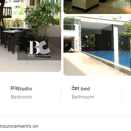
Studio
1 bed
Bedroom
Bathroom
announcements on