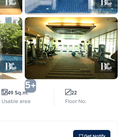
5+
49 Sq.m.
22
Usable area
Floor No.
Get Notify