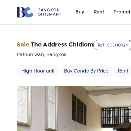
Buy
Rent
Promot
Sale
The Address Chidlom
Ref:
C03110924
Pathumwan, Bangkok
High-floor unit
Buy Condo By Price
Rent
Add comparative units
Number 1