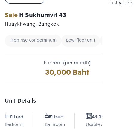
Compare
List your 
Sale
H Sukhumvit 43
Huaykhwang, Bangkok
High rise condominum
Low-floor unit
Condo near M
For rent (per month)
30,000 Baht
Unit Details
1 bed
1 bed
43.25 Sq.m.
Bedroom
Bathroom
Usable area