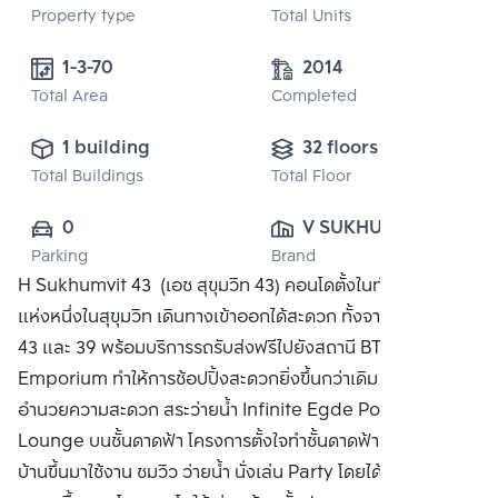
Property type
Total Units
1-3-70
2014
Total Area
Completed
1 building
32 floors
Total Buildings
Total Floor
0
V SUKHUMVIT 
Parking
Brand
43 
H Sukhumvit 43 (เอช สุขุมวิท 43) คอนโดตั้งในทำเลที่ดีที่สุด
DEVELOPMENT 
แห่งหนึ่งในสุขุมวิท เดินทางเข้าออกได้สะดวก ทั้งจากซอยสุขุมวิท
CO., LTD.
43 และ 39 พร้อมบริการรถรับส่งฟรีไปยังสถานี BTS และ
Emporium ทำให้การช้อปปิ้งสะดวกยิ่งขึ้นกว่าเดิม พร้อมสิ่ง
อำนวยความสะดวก สระว่ายน้ำ Infinite Egde Pool + Sky
Lounge บนชั้นดาดฟ้า โครงการตั้งใจทำชั้นดาดฟ้าเป็นชั้นที่ลูก
บ้านขึ้นมาใช้งาน ชมวิว ว่ายน้ำ นั่งเล่น Party โดยได้วิว 360