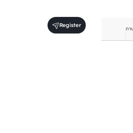
Register
ภา
Units for sale in the same project