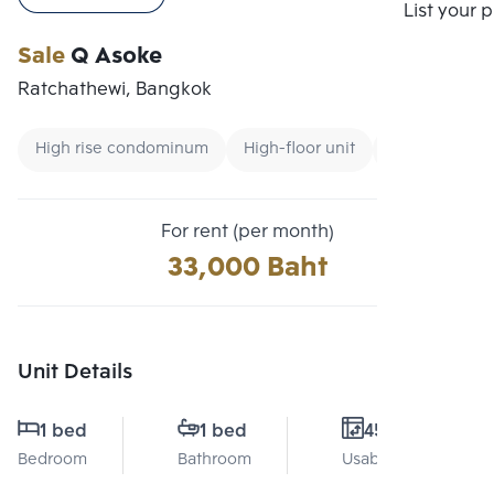
Compare
List your 
Sale
Q Asoke
Ratchathewi, Bangkok
High rise condominum
High-floor unit
New CBD
For rent (per month)
33,000 Baht
Unit Details
1 bed
1 bed
45 Sq.m.
Bedroom
Bathroom
Usable area