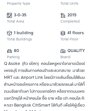
Property type
Total Units
3-0-35 
2015
Total Area
Completed
1 building
41 floors
Total Buildings
Total Floor
80
QUALITY 
Parking
Brand
HOUSES PUBLIC 
Q Asoke (คิว อโศก) คอนโดหรูหราใจกลางเมืองติด MRT
CO., LTD.
เพชรบุรี การเดินทางค่อนข้างสะดวกสบาย มาด้วยรถไฟฟ้า ทั้ง
MRT และ Airport Link โดยมีทางเดินเชื่อมใต้ดินมาถึงบริเวณ
ด้านหน้าของโครงการ หรือจะมาด้วยรถยนต์ มาได้ทั้งจากทาง
ถนนรัชดาภิเษก ไปทางแยกอโศก หรือจากถนนเพชรบุรีไปทาง
แยกวิทยุได้ หน้าคอนโด ซื้อ ขาย หรือ เช่า คอนโด คิว อโศก ติดต่อ
หาเรา Bangkok CitiSmart ได้ทันที เพื่อให้ผู้เชี่ยวชาญของเรา