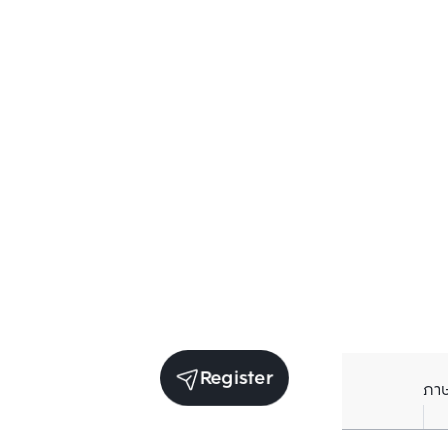
Register
ภา