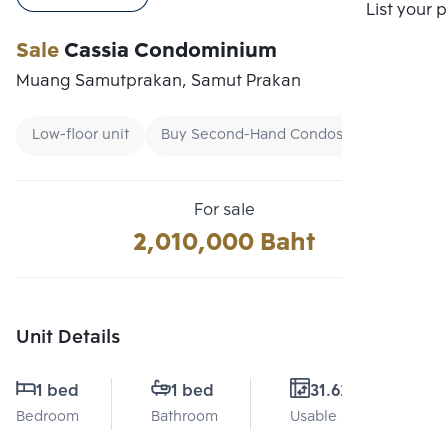
Compare
List your 
Sale
Cassia Condominium
Muang Samutprakan, Samut Prakan
Low-floor unit
Buy Second-Hand Condos
Condo Less
For sale
2,010,000 Baht
Unit Details
1 bed
1 bed
31.62 Sq.m.
Bedroom
Bathroom
Usable area