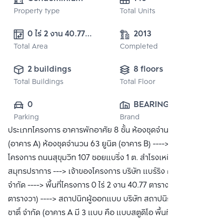
Property type
Total Units
0 ไร่ 2 งาน 40.77 
2013
Total Area
ตารางวา (240.77 
Completed
ตารางวา)
2 buildings
8 floors
Total Buildings
Total Floor
0
BEARING 
Parking
Brand
CONDOMINIUM 
ประเภทโครงการ อาคารพักอาศัย 8 ชั้น ห้องชุดจำนวน 77 ยูนิต
CO., LTD.
(อาคาร A) ห้องชุดจำนวน 63 ยูนิต (อาคาร B) ----> สถานที่ตั้ง
โครงการ ถนนสุขุมวิท 107 ซอยแบริ่ง 1 ต. สำโรงเหนือ อ.เมือง จ.
สมุทรปราการ ---> เจ้าของโครงการ บริษัท แบร์ริง คอนโดมิเนียม
จำกัด ----> พื้นที่โครงการ 0 ไร่ 2 งาน 40.77 ตารางวา (240.77
ตารางวา) ----> สถาปนิกผู้ออกแบบ บริษัท สถาปนิกยงสฤษดิ์-สุ
ชาติ์ จำกัด (อาคาร A มี 3 แบบ คือ แบบสตูดิโอ พื้นที่ขนาด 33-34