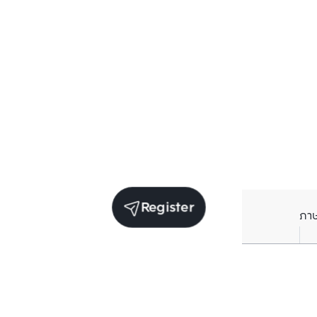
Register
ภา