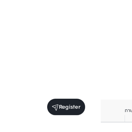
Register
ภา