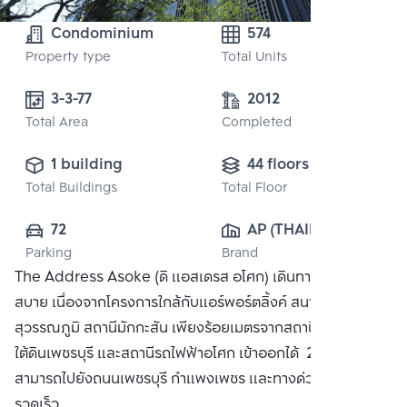
Condominium
574
Property type
Total Units
3-3-77 
2012
Total Area
Completed
1 building
44 floors
Total Buildings
Total Floor
72
AP (THAILAND) 
Parking
Brand
PUBLIC CO., 
The Address Asoke (ดิ แอสเดรส อโศก) เดินทางสะดวก
LTD.
สบาย เนื่องจากโครงการใกล้กับแอร์พอร์ตลิ้งค์ สนามบิน
สุวรรณภูมิ สถานีมักกะสัน เพียงร้อยเมตรจากสถานีรถไฟฟ้า
ใต้ดินเพชรบุรี และสถานีรถไฟฟ้าอโศก เข้าออกได้ 2 เส้นทาง
สามารถไปยังถนนเพชรบุรี กำแพงเพชร และทางด่วนได้อย่าง
รวดเร็ว