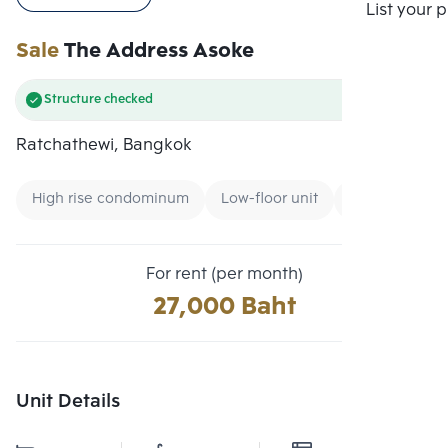
Compare
List your 
Sale
The Address Asoke
Structure checked
Ratchathewi, Bangkok
High rise condominum
Low-floor unit
Condo near B
For rent (per month)
27,000 Baht
Unit Details