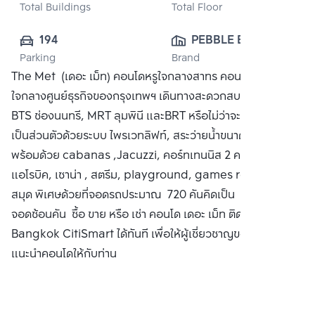
Total Buildings
Total Floor
194
PEBBLE BAY 
Parking
Brand
(THAILAND) CO., 
The Met (เดอะ เม็ท) คอนโดหรูใจกลางสาทร คอนโดสูง 66 ชั้น
LTD.
ใจกลางศูนย์ธุรกิจของกรุงเทพฯ เดินทางสะดวกสบายสู่รถไฟฟ้า
BTS ช่องนนทรี, MRT ลุมพินี และBRT หรือไม่ว่าจะเป็นทางด่วน
เป็นส่วนตัวด้วยระบบ ไพรเวทลิฟท์, สระว่ายน้ำขนาด 50 เมตร
พร้อมด้วย cabanas ,Jacuzzi, คอร์ทเทนนิส 2 คอร์ท, ห้อง
แอโรบิค, เซาน่า , สตรีม, playground, games room, ห้อง
สมุด พิเศษด้วยที่จอดรถประมาณ 720 คันคิดเป็น 194% ไม่รวม
จอดซ้อนคัน ซื้อ ขาย หรือ เช่า คอนโด เดอะ เม็ท ติดต่อหาเรา
Bangkok CitiSmart ได้ทันที เพื่อให้ผู้เชี่ยวชาญของเราได้
แนะนำคอนโดให้กับท่าน