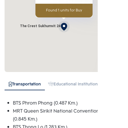
Found 1 units for Buy
The Crest Sukhumvit 24
Transportation
Educational Institution
Hospital
BTS Phrom Phong (0.487 Km.)
MRT Queen Sirikit National Convention Centre
(0.845 Km.)
BTS Thong Lo (1.283 Km.)