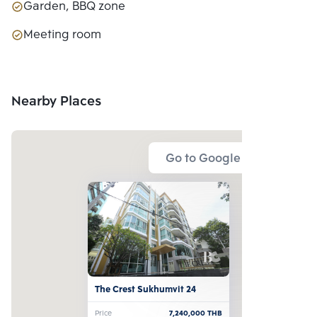
Garden, BBQ zone
Meeting room
Nearby Places
Go to Google Map
The Crest Sukhumvit 24
Price
7,240,000
THB