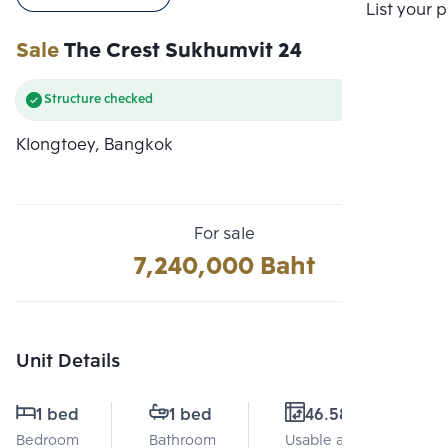
Compare
List your 
Sale
The Crest Sukhumvit 24
Structure checked
Klongtoey, Bangkok
For sale
7,240,000 Baht
Unit Details
1 bed
1 bed
46.58 Sq.m.
Bedroom
Bathroom
Usable area