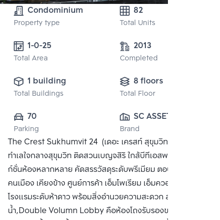
Condominium
82
Property type
Total Units
1-0-25 
2013
Total Area
Completed
1 building
8 floors
Total Buildings
Total Floor
70
SC ASSET 
Parking
Brand
CORPORATION 
The Crest Sukhumvit 24 (เดอะ เครสท์ สุขุมวิท 24) คอนโด
PUBLIC CO., 
ทำเลใจกลางสุขุมวิท ติดสวนเบญจสิริ ใกล้บีทีเอสพร้อมพงษ์ ฟัง
LTD.
ก์ชั่นห้องหลากหลาย คัดสรรวัสดุระดับพรีเมียม ตอบรับไลฟ์สไตล์
คนเมือง เคียงข้าง ศูนย์การค้า เอ็มโพเรียม เอ็มควอร์เธียร์ และ
โรงแรมระดับห้าดาว พร้อมสิ่งอำนวยความสะดวก สระว่าย
น้ำ,Double Volumn Lobby คือห้องโถงรับรองขนาดใหญ่เปิด