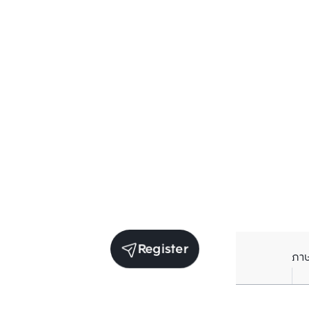
Register
ภา