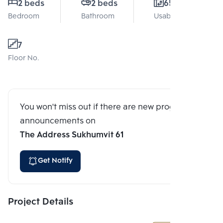
2 beds
2 beds
65 Sq.m.
Bedroom
Bathroom
Usable area
7
Floor No.
You won't miss out if there are new program
announcements on
The Address Sukhumvit 61
Get Notify
Project Details