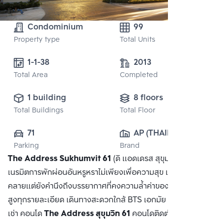
Condominium
99
Property type
Total Units
1-1-38 
2013
Total Area
Completed
1 building
8 floors
Total Buildings
Total Floor
71
AP (THAILAND) 
Parking
Brand
PUBLIC CO., 
The Address Sukhumvit 61
(ดิ แอดเดรส สุขุมวิท 61)
LTD.
เนรมิตการพักผ่อนอันหรูหราไม่เพียงเพื่อความสุข และความผ่อน
คลายแต่ยังคำนึงถึงบรรยากาศที่คงความล้ำค่าของศิลปะไทยชั้น
สูงทุกรายละเอียด เดินทางสะดวกใกล้ BTS เอกมัย ซื้อ ขาย หรือ
เช่า คอนโด
The Address สุขุมวิท 61
คอนโดติดต่อหาเรา