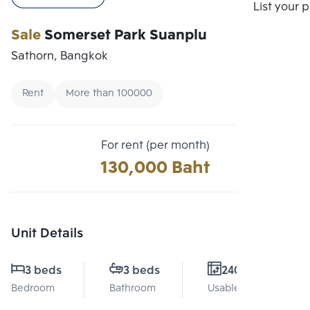
Compare
List your 
Sale
Somerset Park Suanplu
Sathorn, Bangkok
Rent
More than 100000
For rent (per month)
130,000 Baht
Unit Details
3 beds
3 beds
240 Sq.m.
Bedroom
Bathroom
Usable area