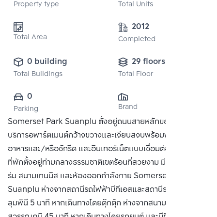
Property type
Total Units
2012
Total Area
Completed
0 building
29 floors
Total Buildings
Total Floor
0
Brand
Parking
Somerset Park Suanplu ตั้งอยู่ถนนสายหลักของสาทรใต้ ให้
บริการอพาร์ตเมนต์กว้างขวางและเงียบสงบพร้อมพื้นที่ปรุง
อาหารและ/หรือซักรีด และอินเทอร์เน็ตแบบเชื่อมต่อผ่านสายฟรี
ที่พักตั้งอยู่ท่ามกลางธรรมชาติเขตร้อนที่สวยงาม มีสระว่ายน้ำใน
ร่ม สนามเทนนิส และห้องออกกำลังกาย Somerset Park
Suanplu ห่างจากสถานีรถไฟฟ้าบีทีเอสและสถานีรถไฟใต้ดิน
ลุมพินี 5 นาที หากเดินทางโดยตุ๊กตุ๊ก ห่างจากสนามบิน
สุวรรณภูมิ 45 นาที หากเดินทางโดยรถยนต์ และมีที่จอดรถฟรี