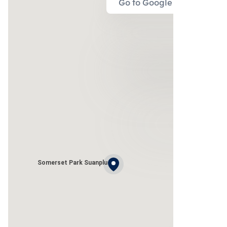
Go to Google Map
Somerset Park Suanplu