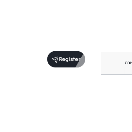
Register
ภา
Receive exclusive updates. Subscribe now!