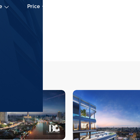
e
Price
Floor
Beds
Area
ions
View all
Projects
Phrom Phong
 (
15,389
)
Aspire Sukh
BTS - Light Green Line
Sukhumvit
 (
14,856
)
Aspire Onnut
MRT - Blue Line
Asok
 (
14,736
)
Life Udomsuk
BTS - Light Green Line
Nana
 (
13,643
)
RHYTHM Ekka
BTS - Light Green Line
RHYTHM Ekkamai E
คอนโดใหม่บนทำเล
Thong Lo
 (
12,060
)
Wish Signatu
เพียง 180 ม. และ
BTS - Light Green Line
Wish Signature I
ไปด้วย ห้างสรรพสิ
เนเจอร์ 2 มิดทาวน
ทองหล่อ , Gatewa
Paragon และติดซอ
Emporium, Emquar
ราชเทวี ประมาณ 4
หรือ เช่า  ติดต่อ
พญาไท ประมาณ 850
เพื่อให้ผู้เชี่ยว
ประมาณ 750 ม. แ