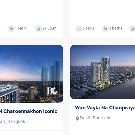
1 bath
29
Sq.m.
3 beds
3 baths
Wan Vayla Na Chaopray
Sale
 Charoennakhon Iconic
Dusit, Bangkok
an, Bangkok