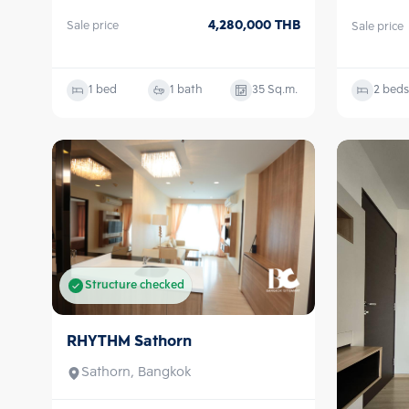
4,280,000
THB
Sale price
Sale price
1 bed
1 bath
35
Sq.m.
2 beds
Structure checked
RHYTHM Sathorn
Sale/Rent
Sathorn, Bangkok