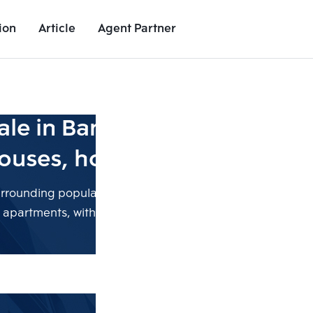
ion
Article
Agent Partner
r sale in Bangkok include con
ouses, home offices, and ap
surrounding popular areas are near facilities. We offer a v
partments, with all the details you need to meet your r
Add comparative units
Add comparat
Number 2
Number