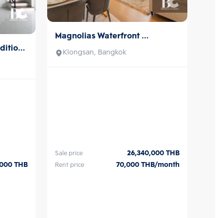
Magnolias Waterfront 
Sale/Rent
ition 
Residences ICONSIAM
Klongsan, Bangkok
26,340,000
THB
Sale price
70,000
THB/month
,000
THB
Rent price