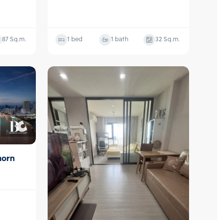
87
Sq.m.
1 bed
1 bath
32
Sq.m.
horn