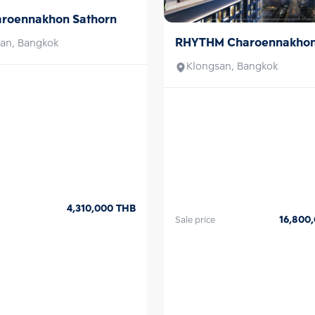
หน้าโครงการในอนาค
aroennakhon Sathorn
ชั้นบนสุดของตัวอ
ลอยฟ้ารูปตัวยูขน
RHYTHM Charoennakhon 
Sale
an, Bangkok
360 องศา, Body 
โยคะ และ Boxing
Klongsan, Bangkok
พื้นที่สำหรับการท
หรือ เช่า คอนโด 
ได้ทันที เพื่อให้ผ
กับท่าน 
4,310,000
THB
16,800
Sale price