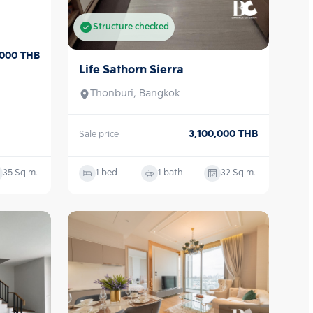
Structure checked
,000
THB
Life Sathorn Sierra
Sale
Thonburi, Bangkok
3,100,000
THB
Sale price
35
Sq.m.
1 bed
1 bath
32
Sq.m.