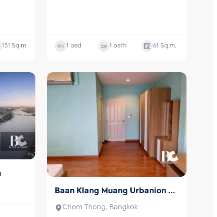
151
Sq.m.
1 bed
1 bath
61
Sq.m.
a
Baan Klang Muang Urbanion 
Sale/Rent
Sathorn-Taksin
Chom Thong, Bangkok