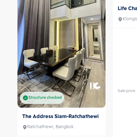
Life Ch
Sale
Klongs
Sale price
Structure checked
The Address Siam-Ratchathewi
Sale
Ratchathewi, Bangkok