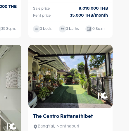
,000
THB
8,010,000
THB
Sale price
35,000
THB/month
Rent price
35
Sq.m.
3 beds
3 baths
0
Sq.m.
The Centro Rattanathibet
Sale
BangYai, Nonthaburi