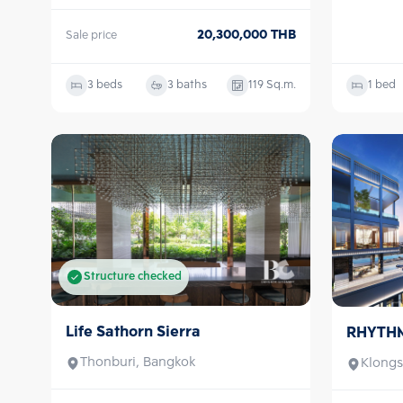
20,300,000
THB
Sale price
3 beds
3 baths
119
Sq.m.
1 bed
Structure checked
Life Sathorn Sierra
RHYTHM
Sale
Sale
Thonburi, Bangkok
Klongs