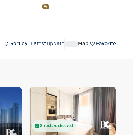
s
BTS/MRT
Brand
9+
View all
umvit-Rama 4
 (
917
)
Sort by
:
Latest update
Map
Favorite
 Station
 (
530
)
 Station
 (
270
)
mai Estate
 (
304
)
state (ริธึ่ม เอกมัย เอสเตท)  
ศักยภาพ  ใกล้ทองหล่อซอย 10 
re II Midtown Siam
 (
7
)
 ใกล้รถไฟฟ้า BTS เอกมัย รายล้อม
I Midtown Siam  (วิช ซิก
นค้าขนาดใหญ่ เช่น  Donki 
์ สยาม) คอนโดยู่ด้านหลัง Siam 
y Ekamai, Major เอกมัย, 
ยที่สามารถเดินไปได้  ใกล้ BTS 
tier, Terminal 21  ซื้อ ขาย 
00 ม. ห่างจาก Airport Rail Link 
หาเรา Bangkok CitiSmart ได้ทันที 
Structure checked
 ม. ห่างจากท่าเรือประตูน้ำ
ชาญของเราได้แนะนำคอนโดให้กับท่าน 
ละแนวรถไฟฟ้าสายสีส้มตัดผ่าน