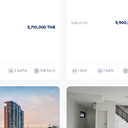
5,900
Sale price
5,710,000
THB
3 baths
108
Sq.m.
1 bed
1 bath