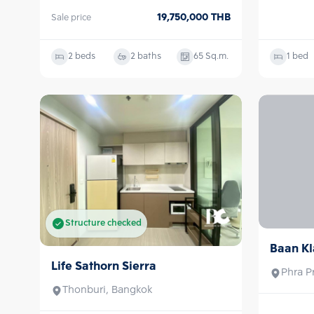
19,750,000
THB
Sale price
2 beds
2 baths
65
Sq.m.
1 bed
Structure checked
Baan K
Sale
Life Sathorn Sierra
Sale/Rent
Phra P
Thonburi, Bangkok