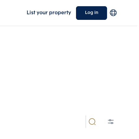
List your property
Log in
dominiums,
artments
ariety of properties, including condominiums,
Choose comparative unit
equirements.
Maximum 3 units
ive units
Compare
 3
Clear all