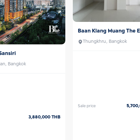
Baan Klang Muang The Ed
Sale
Sathorn-Suksawat
Thungkhru, Bangkok
Sansiri
an, Bangkok
5,700
Sale price
3,880,000
THB