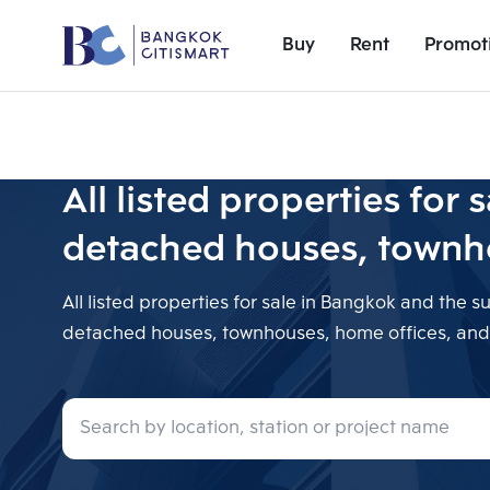
Buy
Rent
Promot
All listed properties fo
detached houses, townh
All listed properties for sale in Bangkok and the 
detached houses, townhouses, home offices, and a
Add comparative units
Number 1
Recent search