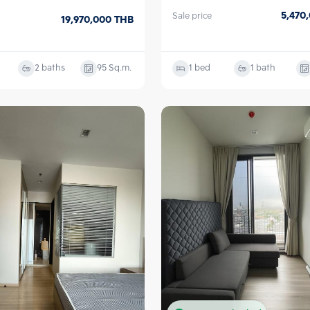
5,470
Sale price
19,970,000
THB
2 baths
95
Sq.m.
1 bed
1 bath