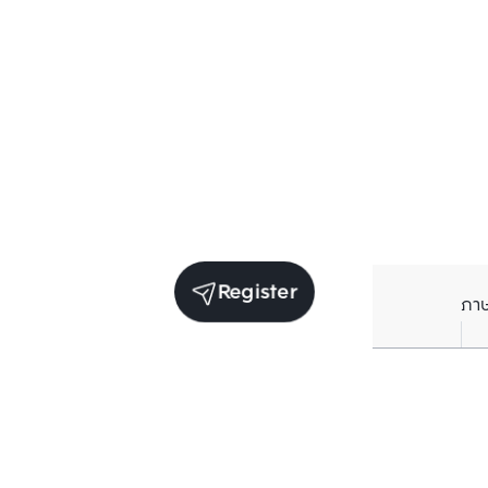
Register
ภา
Average price per Sq.m. in nearby area (per