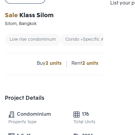
Compare
List your 
Sale
Klass Silom
Silom, Bangkok
Low rise condominum
Condo +Specific Area
Condo 
Buy
2 units
Rent
2 units
Project Details
Condominium
176
Property type
Total Units