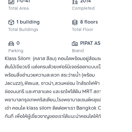
1-0-41 
2014
Total Area
Completed
1 building
8 floors
Total Buildings
Total Floor
0
PIPAT ASSET 
Parking
Brand
GROUP CO., 
Klass Silom (คลาส สีลม) คอนโดพร้อมอยู่ล้อมรอบไปด้วย
LTD.
ต้นไม้เขียวขจี แต่งครบด้วยเฟอร์นิเจอร์ออกแบบเป็นอย่างดี
พร้อมสิ่งอำนวยความสะดวก สระว่ายน้ำ (พร้อม
Jacuzzi),ฟิตเนส, ซาวน่า,สวนหย่อม ใกล้รถไฟฟ้า BTS สถานี
ช่องนนทรี และศาลาแดง และรถไฟใต้ดิน MRT สถานีสีลม,โรง
พยาบาลกรุงเทพคริสเตียน,โรงพยาบาลเซนต์หลุยส์ ซื้อ ขายหรือ
เช่า คอนโด klass silom ติดต่อหาเรา Bangkok CitiSmart ได้
ทันที เพื่อให้ผู้เชี่ยวชาญของเราได้แนะนำคอนโดให้กับท่าน