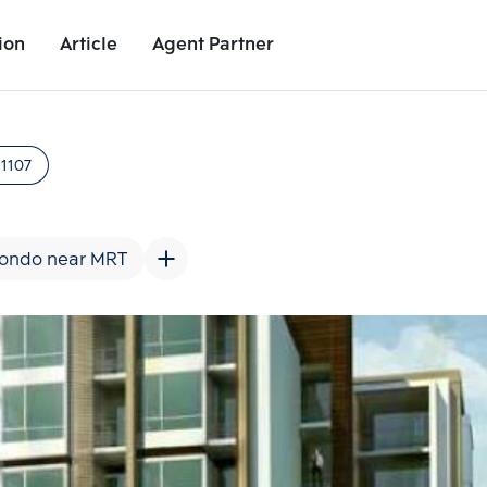
ion
Article
Agent Partner
Project Images
Project Details
Nearby Places
Growth Rat
1107
ondo near MRT
Add comparative units
Add comparat
Number 2
Number