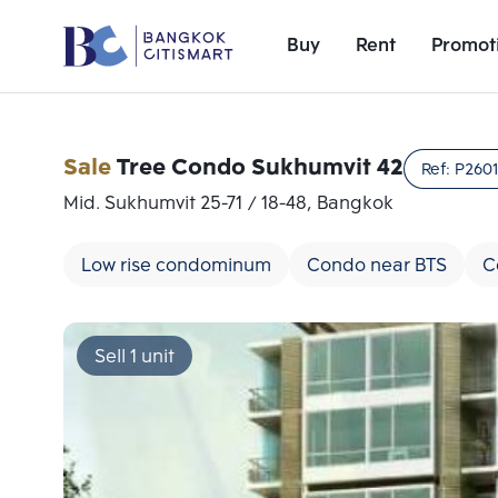
Buy
Rent
Promot
Sale
Tree Condo Sukhumvit 42
Ref:
P2601
Mid. Sukhumvit 25-71 / 18-48, Bangkok
Low rise condominum
Condo near BTS
C
Sell 1 unit
Add comparative units
Number 1