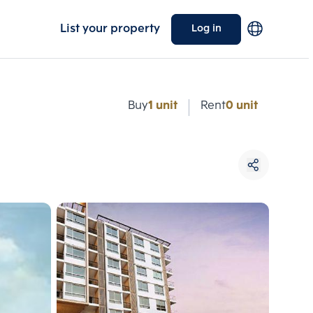
List your property
Log in
e
Buy
1 unit
Rent
0 unit
Choose comparative unit
Maximum 3 units
ive units
Compare
 3
Clear all