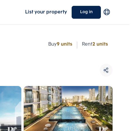
List your property
Log in
e
Buy
9 units
Rent
2 units
Choose comparative unit
Maximum 3 units
ive units
Compare
 3
Clear all