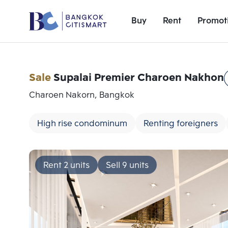
Buy
Rent
Promot
Sale
Supalai Premier Charoen Nakhon
Charoen Nakorn, Bangkok
High rise condominum
Renting foreigners
Rent 2 units
Sell 9 units
Add comparative units
Number 1