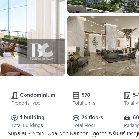
Condominium
578
5-
Property type
Total Units
Total 
1 building
26 floors
6
Total Buildings
Total Floor
Parkin
Supalai Premier Charoen Nakhon (ศุภาลัย พรีเมียร์ เจริญ