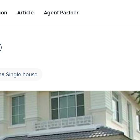
ion
Article
Agent Partner
Project Images
Project Details
Nearby Places
Growth Rat
a Single house