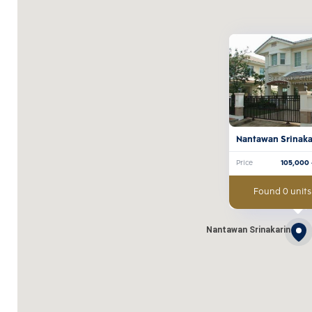
Nantawan Srinaka
Price
105,000
Found 0 units
Nantawan Srinakarin