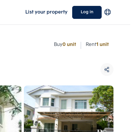
List your property
Log in
e
Buy
0 unit
Rent
1 unit