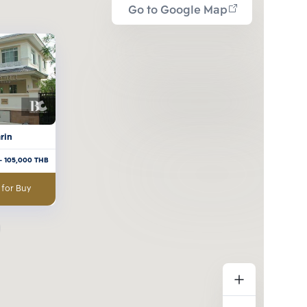
Go to Google Map
rin
- 105,000
THB
 for Buy