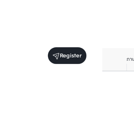
Register
ภา
Average price per Sq.m. in nearby area (per
year)
** Source BC database