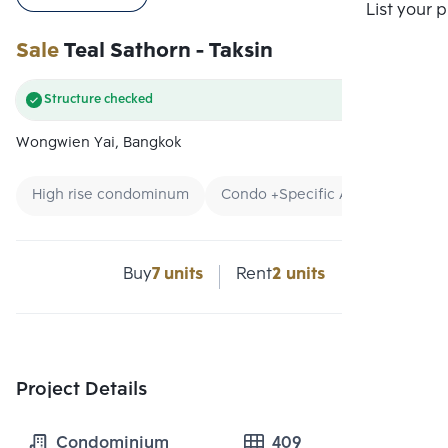
Compare
List your 
Sale
Teal Sathorn - Taksin
Structure checked
Wongwien Yai, Bangkok
High rise condominum
Condo +Specific Area
Condo
Buy
7 units
Rent
2 units
Project Details
Condominium
409