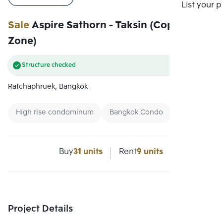
Compare
List your 
Sale
Aspire Sathorn - Taksin (Copper
Zone)
Structure checked
Ratchaphruek, Bangkok
High rise condominum
Bangkok Condo
Buy
31 units
Rent
9 units
Project Details