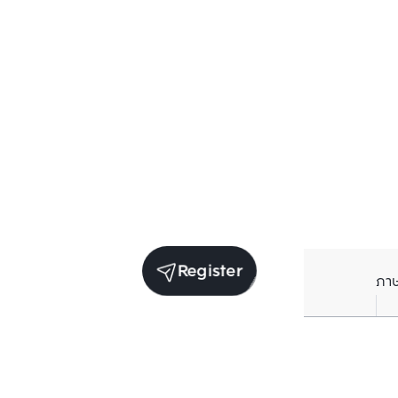
Register
ภา