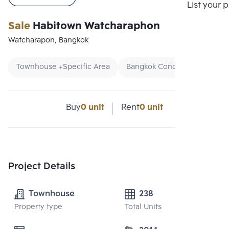
List your 
Sale
Habitown Watcharaphon
Watcharapon, Bangkok
Townhouse +Specific Area
Bangkok Condo
Townho
Buy
0 unit
Rent
0 unit
Project Details
Townhouse
238
Property type
Total Units