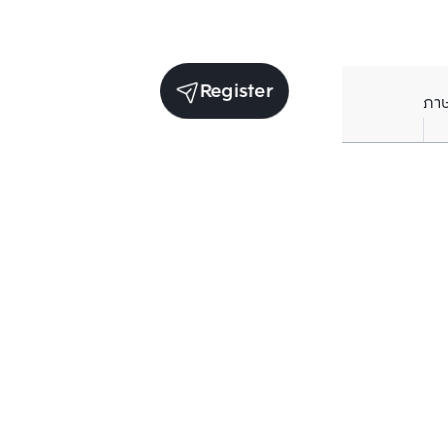
Register
ภา
Average price per Sq.m. in nearby area (per
year)
** Source BC database
Current Price
฿
97,813
/ Sq.m.