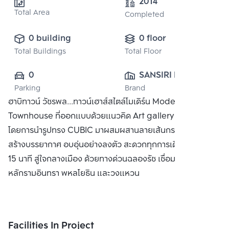
2014
Total Area
Completed
0 building
0 floor
Total Buildings
Total Floor
0
SANSIRI PUBLIC 
Parking
Brand
CO., LTD.
ฮาบิทาวน์ วัชรพล...ทาวน์เฮาส์สไตล์โมเดิร์น Modern
Townhouse ที่ออกแบบด้วยแนวคิด Art gallery residence
โดยการนำรูปทรง CUBIC มาผสมผสานลายเส้นกราฟิกให้เกิดมิติ
สร้างบรรยากาศ อบอุ่นอย่างลงตัว สะดวกทุกการเดินทาง เพียง
15 นาที สู่ใจกลางเมือง ด้วยทางด่วนฉลองรัช เชื่อมต่อสู่ถนนสาย
หลักรามอินทรา พหลโยธิน และวงแหวน
Facilities In Project