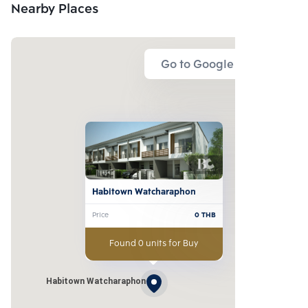
Nearby Places
Go to Google Map
Habitown Watcharaphon
Price
0
THB
Found 0 units for Buy
Habitown Watcharaphon