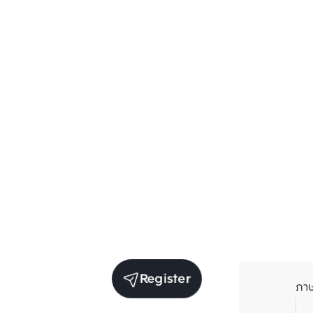
Register
ภา