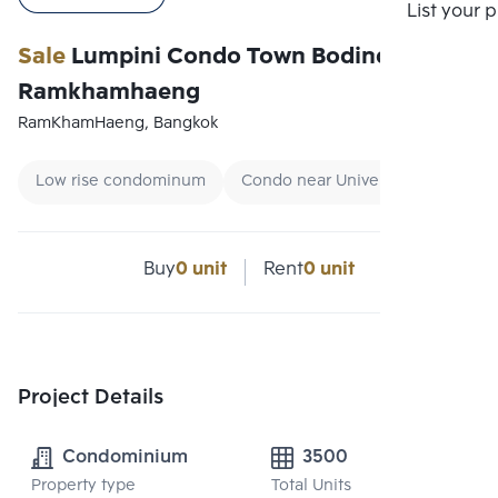
List your 
Sale
Lumpini Condo Town Bodindecha
Ramkhamhaeng
RamKhamHaeng, Bangkok
Low rise condominum
Condo near University
Rentin
Buy
0 unit
Rent
0 unit
Project Details
Condominium
3500
Property type
Total Units