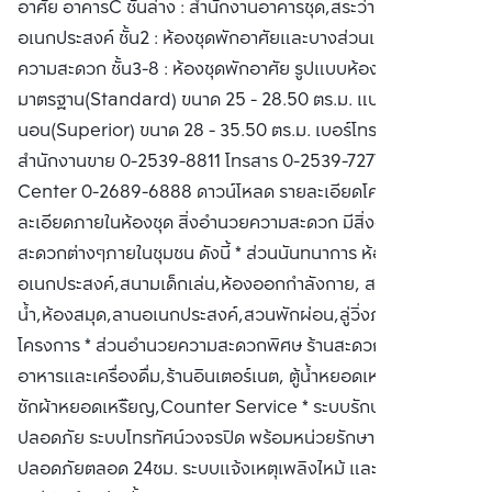
อาศัย อาคารC ชั้นล่าง : สำนักงานอาคารชุด,สระว่ายน้ำ,ห้อง
อเนกประสงค์ ชั้น2 : ห้องชุดพักอาศัยและบางส่วนเป็นสิ่งอำนวย
ความสะดวก ชั้น3-8 : ห้องชุดพักอาศัย รูปแบบห้องชุด แบบ
มาตรฐาน(Standard) ขนาด 25 - 28.50 ตร.ม. แบบ1ห้อง
นอน(Superior) ขนาด 28 - 35.50 ตร.ม. เบอร์โทรศัพท์
สำนักงานขาย 0-2539-8811 โทรสาร 0-2539-7277 Call
Center 0-2689-6888 ดาวน์โหลด รายละเอียดโครงการ , ราย
ละเอียดภายในห้องชุด สิ่งอำนวยความสะดวก มีสิ่งอำนวยความ
สะดวกต่างๆภายในชุมชน ดังนี้ * ส่วนนันทนาการ ห้อง
อเนกประสงค์,สนามเด็กเล่น,ห้องออกกำลังกาย, สระว่าย
น้ำ,ห้องสมุด,ลานอเนกประสงค์,สวนพักผ่อน,ลู่วิ่งภายใน
โครงการ * ส่วนอำนวยความสะดวกพิศษ ร้านสะดวกซื้อ,ร้าน
อาหารและเครื่องดื่ม,ร้านอินเตอร์เนต, ตู้น้ำหยอดเหรียญ,เครื่อง
ซักผ้าหยอดเหรีัยญ,Counter Service * ระบบรักษาความ
ปลอดภัย ระบบโทรทัศน์วงจรปิด พร้อมหน่วยรักษาความ
ปลอดภัยตลอด 24ชม. ระบบแจ้งเหตุเพลิงไหม้ และถังดับเพลิง