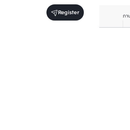
Register
ภา
Average price per Sq.m. in nearby area (per
year)
** Source BC database
Current Price
฿
143,771
/ Sq.m.