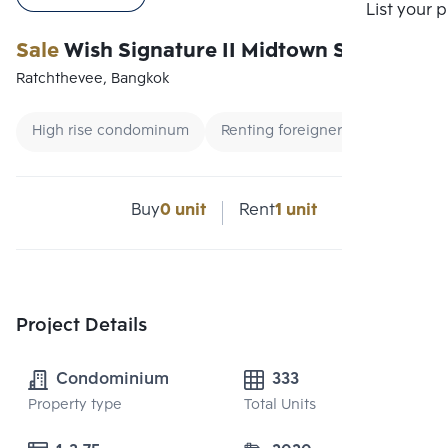
List your 
Sale
Wish Signature II Midtown Siam
Ratchthevee, Bangkok
High rise condominum
Renting foreigners
Ready To
Buy
0 unit
Rent
1 unit
Project Details
Condominium
333
Property type
Total Units