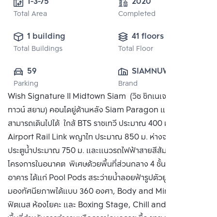
1-3-75 
2020
Total Area
Completed
1 building
41 floors
Total Buildings
Total Floor
59
SIAMNUWAT 
Parking
Brand
CO., LTD.
Wish Signature II Midtown Siam (วิช ซิกเนเจอร์ 2 มิด
ทาวน์ สยาม) คอนโดยู่ด้านหลัง Siam Paragon และติดซอยที่
สามารถเดินไปได้ ใกล้ BTS ราชเทวี ประมาณ 400 ม. ห่างจาก
Airport Rail Link พญาไท ประมาณ 850 ม. ห่างจากท่าเรือ
ประตูน้ำประมาณ 750 ม. และแนวรถไฟฟ้าสายสีส้มตัดผ่านหน้า
โครงการในอนาคต พิเศษด้วยพื้นที่ส่วนกลาง 4 ชั้นบนสุดของตัว
อาคาร ได้แก่ Pool Pods สระว่ายน้ำลอยฟ้ารูปตัวยูขนาดใหญ่
มองทัศนียภาพได้แบบ 360 องศา, Body and Mind Pods
ฟิตเนส ห้องโยคะ และ Boxing Stage, Chill and Work Pods