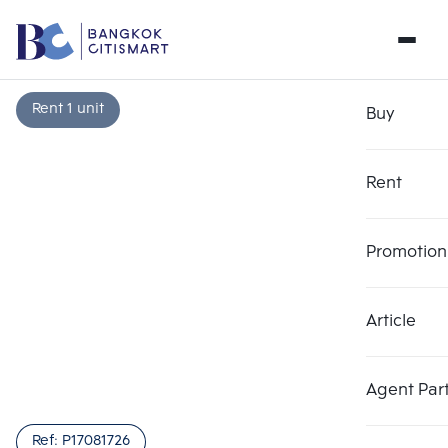
Rent 1 unit
Buy
Rent
Promotion
Article
Agent Par
Ref:
P17081726