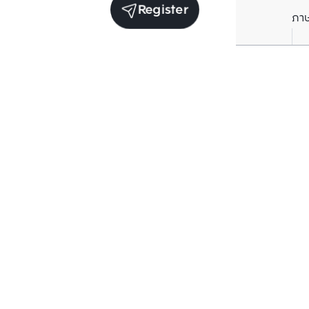
Register
ภา
Average price per Sq.m. in nearby area (per
year)
** Source BC database
Current Price
฿
87,718
/ Sq.m.