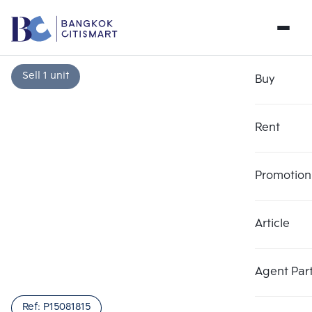
Sell 1 unit
Buy
Rent
Promotion
Article
Choose comparative unit
Clear all
Maximum 3 units
Add comparative units
Add comparative units
Add comparative units
Agent Par
Number 1
Number 2
Number 3
Ref:
P15081815