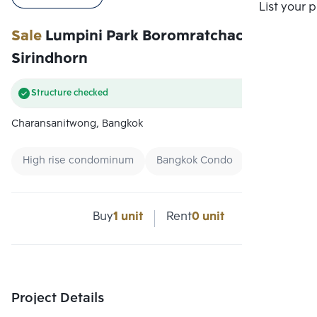
Compare
List your 
Sale
Lumpini Park Boromratchachonni-
Sirindhorn
Structure checked
Charansanitwong, Bangkok
High rise condominum
Bangkok Condo
Buy
1 unit
Rent
0 unit
Project Details