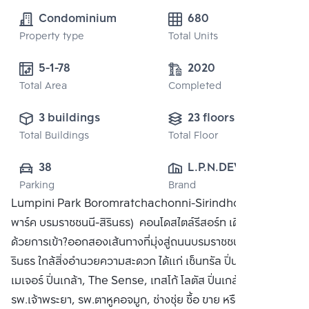
Condominium
680
Property type
Total Units
5-1-78 
2020
Total Area
Completed
3 buildings
23 floors
Total Buildings
Total Floor
38
L.P.N.DEVELOPMENT
Parking
Brand
 PUBLIC CO., 
Lumpini Park Boromratchachonni-Sirindhorn (ลุมพินี
LTD.
พาร์ค บรมราชชนนี-สิรินธร) คอนโดสไตล์รีสอร์ท เดินทางสะดวก
ด้วยการเข้า?ออกสองเส้นทางที่มุ่งสู่ถนนบรมราชชนนี และ ถนนสิ
รินธร ใกล้สิ่งอำนวยความสะดวก ได้แก่ เซ็นทรัล ปิ่นเกล้า,
เมเจอร์ ปิ่นเกล้า, The Sense, เทสโก้ โลตัส ปิ่นเกล้า,
รพ.เจ้าพระยา, รพ.ตาหูคอจมูก, ช่างชุ่ย ซื้อ ขาย หรือ เช่า ติดต่อ