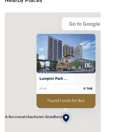
Nearby Places
Go to Google Map
Lumpini Park 
Boromratchachonni-
Price
0
THB
Sirindhorn
Found 1 units for Buy
 Park Boromratchachonni-Sirindhorn