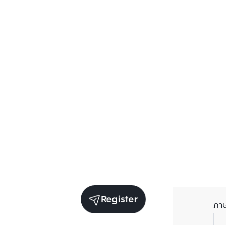
Register
ภา