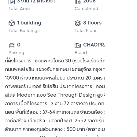
3 งาน 72 ตารางวา
2008
Total Area
Completed
1 building
8 floors
Total Buildings
Total Floor
0
CHAOPRAYAMAHANA
Parking
Brand
 PUBLIC CO., 
ที่ตั้งโครงการ : ซอยพหลโยธิน 30 (ซอยโรงเรียนช่างฝีมือทหาร)
LTD.
ถนนพหลโยธิน แขวงจันทรเกษม เขตจตุจักร กรุงเทพมหานคร
10900 ห่างจากถนนพหลโยธิน ประมาณ 20 เมตร ตรงข้าม โรง
ภาพยนตร์ เมเจอร์ รัชโยธิน ประเภทโครงการ : คอนโดมิเนียม
สไตล์ Modern แบบ See Through Design สูง 8 ชั้น จำนวน 1
อาคาร เนื้อที่โครงการ : 3 งาน 72 ตารางวา ประเภทห้อง : 1 ห้อง
นอน พื้นที่ใช้สอย : 37-64 ตารางเมตร จำนวนห้อง : 79 ยูนิต คาด
ว่าก่อสร้างแล้วเสร็จ : ปลายปี พ.ศ. 2552 ราคาเริ่มต้น : 3.39
ล้านบาท ค่ากองทุนส่วนกลาง : 500 บาท/ตารางเมตร ค่าบำรุง