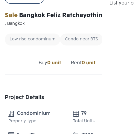
List your 
Sale
Bangkok Feliz Ratchayothin
, Bangkok
Low rise condominum
Condo near BTS
Renting stud
Buy
0 unit
Rent
0 unit
Project Details
Condominium
79
Property type
Total Units