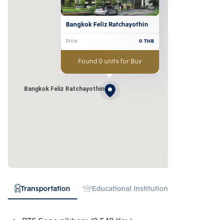
Bangkok Feliz Ratchayothin
Price
0
THB
Found 0 units for Buy
Bangkok Feliz Ratchayothin
Transportation
Educational Institution
Hospital