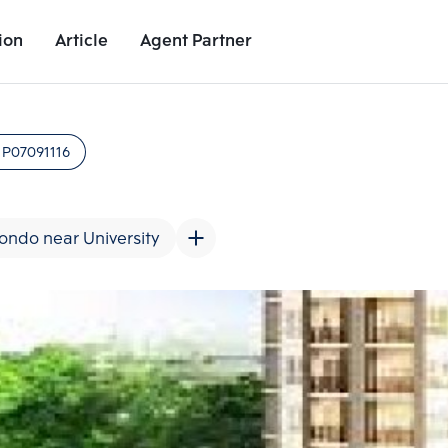
ion
Article
Agent Partner
Project Images
Project Details
Nearby Places
Growth Rat
:
P07091116
ondo near University