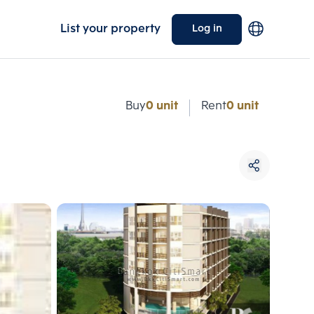
List your property
Log in
e
Buy
0 unit
Rent
0 unit