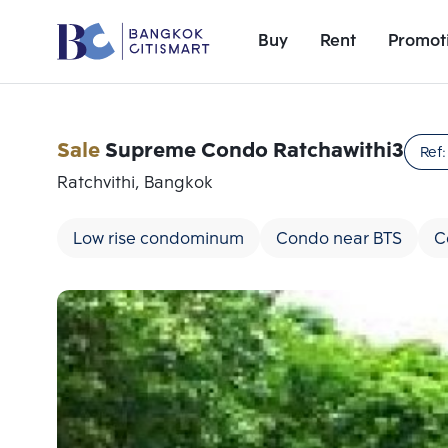
Buy
Rent
Promot
Sale
Supreme Condo Ratchawithi3
Ref
Ratchvithi, Bangkok
Low rise condominum
Condo near BTS
C