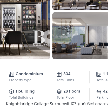
Condominium
304
1-
Property type
Total Units
Total 
1 building
28 floors
42
Total Buildings
Total Floor
Parkin
Knightsbridge Collage Sukhumvit 107 (ไนท์บริดจ์ คอลลาจ สุ