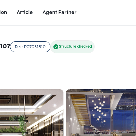
ion
Article
Agent Partner
Project Images
Project Details
Nearby Places
Growth Rat
 107
Ref:
P07031810
Structure checked
Add comparative units
Add comparat
Number 2
Number