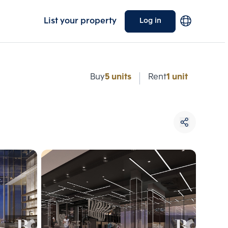
List your property
Log in
e
Buy
5 units
Rent
1 unit
Choose comparative unit
Maximum 3 units
ive units
Compare
 3
Clear all