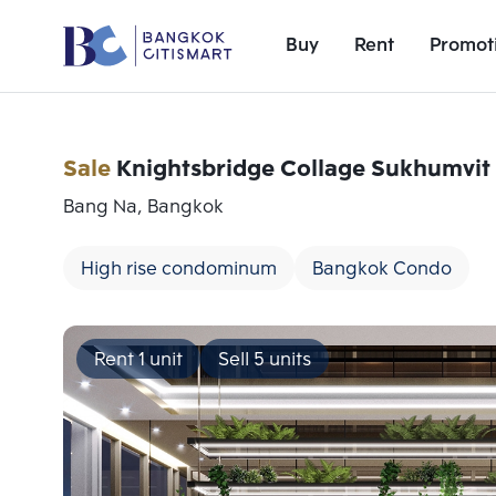
Buy
Rent
Promot
Sale
Knightsbridge Collage Sukhumvit
Bang Na, Bangkok
High rise condominum
Bangkok Condo
Rent 1 unit
Sell 5 units
Add comparative units
Number 1