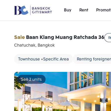
Buy
Rent
Promot
Sale
Baan Klang Muang Ratchada 36
R
Chatuchak, Bangkok
Townhouse +Specific Area
Renting foreigner
Sell 2 units
Add comparative units
Number 1