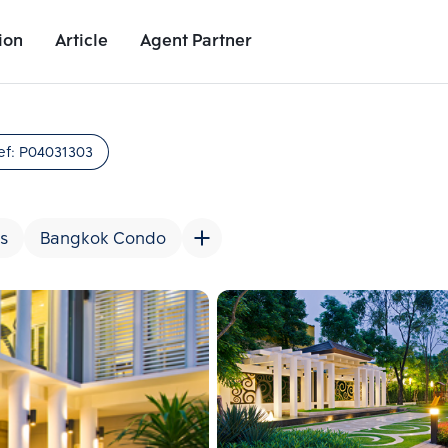
ion
Article
Agent Partner
Project Images
Project Details
Nearby Places
Growth Rat
ef:
P04031303
s
Bangkok Condo
Add comparative units
Add comparat
Number 2
Number