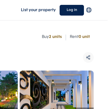
List your property
Log in
e
Buy
2 units
Rent
0 unit
Choose comparative unit
Maximum 3 units
ive units
Compare
 3
Clear all