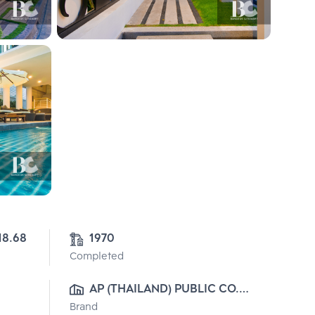
23-3-18.68 
1970
Completed
AP (THAILAND) PUBLIC CO., 
Brand
LTD.