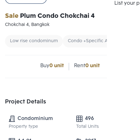
List your 
Sale
Plum Condo Chokchai 4
Chokchai 4, Bangkok
Low rise condominum
Condo +Specific Area
Rentin
Buy
0 unit
Rent
0 unit
Project Details
Condominium
496
Property type
Total Units