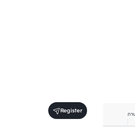
Register
ภา