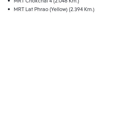
MRT Chokchai 4 (2.048 Km.)
MRT Lat Phrao (Yellow) (2.394 Km.)