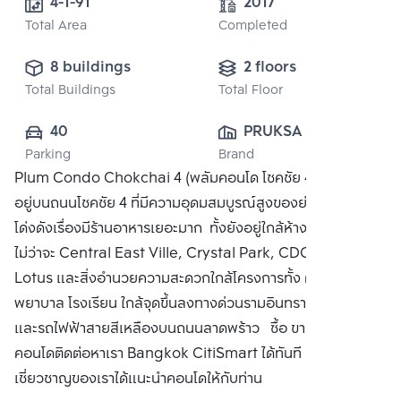
4-1-91
2017
Total Area
Completed
8 buildings
2 floors
Total Buildings
Total Floor
40
PRUKSA REAL 
Parking
Brand
ESTATE PUBLIC 
Plum Condo Chokchai 4 (พลัมคอนโด โชคชัย 4) คอนโดตั้ง
CO.,LTD
อยู่บนถนนโชคชัย 4 ที่มีความอุดมสมบูรณ์สูงของย่านลาดพร้าว
โด่งดังเรื่องมีร้านอาหารเยอะมาก ทั้งยังอยู่ใกล้ห้างใหญ่มากมาย
ไม่ว่าจะ Central East Ville, Crystal Park, CDC, Tesco
Lotus และสิ่งอำนวยความสะดวกใกล้โครงการทั้ง ตลาด,โรง
พยาบาล โรงเรียน ใกล้จุดขึ้นลงทางด่วนรามอินทรา ? อาจณรงค์
และรถไฟฟ้าสายสีเหลืองบนถนนลาดพร้าว ซื้อ ขาย หรือ เช่า
คอนโดติดต่อหาเรา Bangkok CitiSmart ได้ทันที เพื่อให้ผู้
เชี่ยวชาญของเราได้แนะนำคอนโดให้กับท่าน