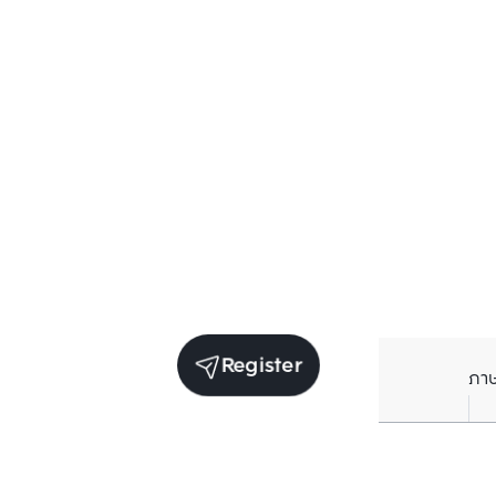
Register
ภา