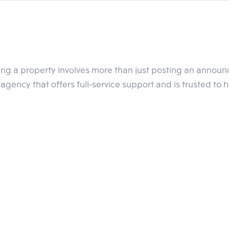
ling a property involves more than just posting an annou
agency that offers full-service support and is trusted to 
บริเวณสุขุวิมฝั่งซอยเลขคู่ กับอาคาร T-One Building อาคารสำนัก
สุขุมวิท ตัวอาคารสูง 34 ชั้น พื้นที่ 43,700 ตร.ม. รูปทรงสถาปั
ผิวกระจบสีฟ้าและทองสะท้อนกับแสงแดดให้ความรู้สึดเหมือนคริสตันบอล
โดยมีค่าเช่าเริ่มต้นอยู่ที่ 950บาทต่อตารางเมตรต่อเดือน พร้อมเปิดให้บ
คอมมูนิตี้มอลล์ที่ภายในจะมีร้านอาหาร ร้านนั่งชิลแปลกใหม่เข้ามาเปิดให
ทาที่เราต้องมาลุ้นกันว่าจะมีความคืบหน้าอะไรต่อไปบ้าง
เพราะหากพัฒ
ไฟฟ้าสายสีเหลืองและสีชมพูที่ดำเนินการอยู่ในขณะนี้ได้