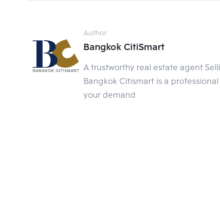
Author
Bangkok CitiSmart
A trustworthy real estate agent Sel
Bangkok Citismart is a professional 
ล่าสุดการพัฒนาใหม่ในซอยทองหล่อที่ได้ชมกันอยู่
your demand
Working Space เกรด A แห่งเดียวในทำเล ทองหล่อ–
เด่นใช้ลูกเล่นทวิสต์ตัวโครงการสร้างอาคาร เมื่อ
เข้าอาคารทั้ง 4 ด้าน จะให้ความรู้สึกแตกต่างกันไป 
ครับ
ที่เหลือการพัฒนาที่พบเห็นบ่อยก็เป็นกลุ่มของรีเทล 
บริการกันนอก
จากนั้นยังมีการพัฒนารถไฟฟ้าสายสีเ
แล้วจะเป็นสายที่วิ่งผ่านทองหล่อและเชื่อมไปยังรถ