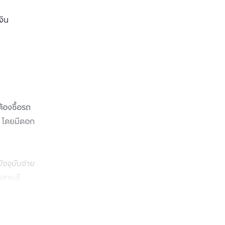
ิน 
้องซื้อรถ
. โดยมีดอก
จจุบันจ่าย
นสายสี
เป็นราย