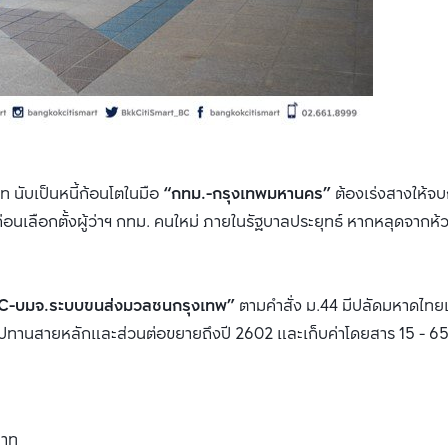
ท นับเป็นหนี้ก้อนโตในมือ
“กทม.-กรุงเทพมหานคร”
ต้องเร่งสางให้จบ
่อนเลือกตั้งผู้ว่าฯ กทม. คนใหม่ ภายในรัฐบาลประยุทธ์ หากหลุดจากห้ว
C-บมจ.ระบบขนส่งมวลชนกรุงเทพ”
ตามคำสั่ง ม.44 มีปลัดมหาดไทยเ
ปทานสายหลักและส่วนต่อขยายถึงปี 2602 และเก็บค่าโดยสาร 15 - 6
บาท