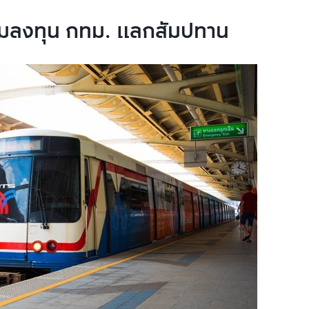
่วมลงทุน กทม. แลกสัมปทาน