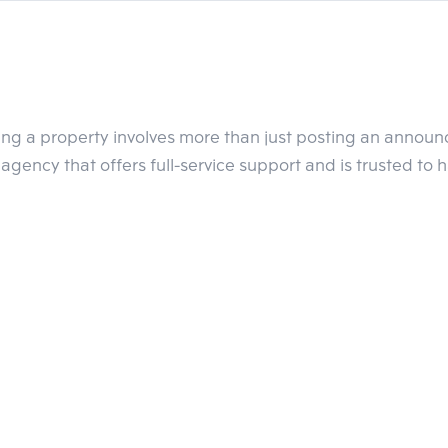
ัง
พล.ต.อ.อัศวิน ขวัญเมือง ผู้ว่าฯ กทม.
ขอดึงเงินสะสม 5 หมื่นล้าน
 หมื่นล้านบาทใน 60 วัน แต่ไม่ได้รับไฟเขียวเพราะ กทม. ยังมีภารกิจอื่น
เองหลังหมดสัญญาสัมปทาน มีแต่จะขาดทุนเหมือนรถเมล์ ขสมก. ให้เอ
ling a property involves more than just posting an annou
สูงสุด เพราะหน้าที่รัฐจัดให้มีบริหารขนส่งสาธารณะบริการประชาชนให้ด
agency that offers full-service support and is trusted to 
ากการเดินรถอยู่ ดอกเบี้ยเดินทุกวินาที”
งขาดทุนปีละ 3,000 - 4,000 ล้านบาท หากรอสัมปทานหมดปี 2572 จะขาด
ี้ยประจำปีจากการเป็นลูกหนี้แทน รฟม. ที่ผ่านมาจ่ายไปแล้ว 1,000 ล
ิหารเดินรถส่วนต่อขยายทั้งหมดและสายหลักถึงปี 2572 จะมีหนี้ที่ต้องจ
. แจงสถานะการเงิน กทม. ภาระผูกพันงบประมาณปี 2554 วงเงิน 75