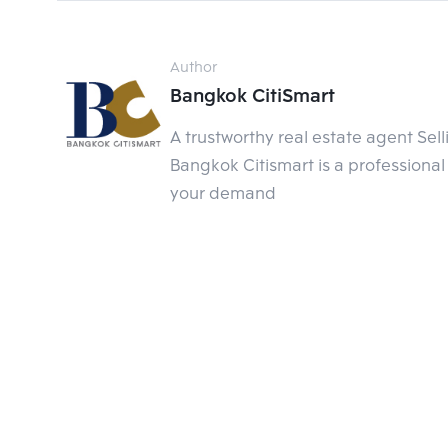
เมื่อวันที่ 10 ก.พ. 2564 สภา กทม. ได้เปิดประชุมหล
หนี้คืน BTSC บางส่วนหลังยื่นคำขาดให้จ่ายหนี้กว่า 3
Author
งบประมาณ
Bangkok CitiSmart
วันนั้น
“ผู้ว่าฯ อัศวิน” แจงสภาหาก กทม.รับมาทำ
A trustworthy real estate agent Sel
ผลประกอบการที่เป็นกำไรมากกว่า คือไม่ได้หวังกำไร
Bangkok Citismart is a professional 
เก็บภาษีจากเขา แต่สายสีเขียวยังมีภาระหนี้ที่เกิดจ
your demand
แม้ว่า กทม. จะเก็บค่าโดยสาร 15 - 104 บาท ก็ยั
30,000 - 40,000 ล้านบาท ต้องตั้งงบฯ จ่ายดอกเบ
นับถึงปี 2572 จะต้องจ่ายเพิ่มอีก 10,000 ล้านบาท
ยังมีภาระภาษีนอกเขต กทม. รวม ๆ ค่าใช้จ่ายการบร
140,000 ล้านบาท
นายปิยะ พูดคล่อง
ผู้อำนวยการสำนักการคลัง กทม