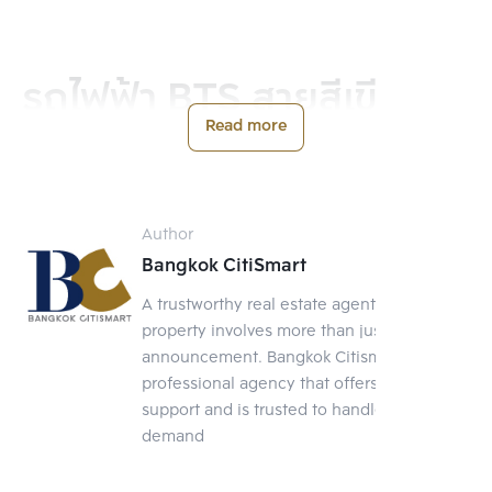
รถไฟฟ้า BTS สายสีเขียวให้
Read more
นั่งฟรีถึงวันไหน?
คาดว่าสายสีเขียวต่อขยายจากห้าแยกลาดพร้าว-เกษตรศาสตร์ และช่วง
Author
แบริ่ง-สมุทรปราการ จะเปิดให้บริการฟรีไปจนกว่าสัญญาสัมปทานสายสี
Bangkok CitiSmart
เขียวทั้งโครงการจะได้รับการอนุมัติจากคณะรัฐมนตรี ซึ่งจะเก็บค่า
โดยสารเริ่มต้น 15 บาท สูงสุด 65 บาทและเก็บค่าแรกเข้าครั้งเดียว
A trustworthy real estate agent Selling a
property involves more than just posting an
announcement. Bangkok Citismart is a
professional agency that offers full-service
support and is trusted to handle your
demand