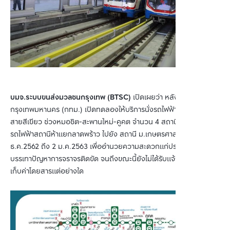
บมจ.ระบบขนส่งมวลชนกรุงเทพ (BTSC)
เปิดเผยว่า หลังจาก
กรุงเทพมหานคร (กทม.) เปิดทดลองให้บริการนั่งรถไฟฟ้าบีทีเอสฟรี
สายสีเขียว ช่วงหมอชิต-สะพานใหม่-คูคต จำนวน 4 สถานี ตั้งแต่
รถไฟฟ้าสถานีห้าแยกลาดพร้าว ไปยัง สถานี ม.เกษตรศาสตร์ เมื่อ 4
ธ.ค.2562 ถึง 2 ม.ค.2563 เพื่ออำนวยความสะดวกแก่ประชาชน และ
บรรเทาปัญหาการจราจรติดขัด จนถึงขณะนี้ยังไม่ได้รับแจ้งจาก กทม.ให้
เก็บค่าโดยสารแต่อย่างใด