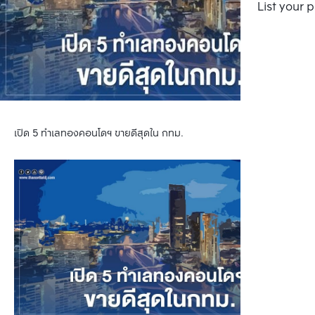
List your 
เปิด 5 ทำเลทองคอนโดฯ ขายดีสุดใน กทม.