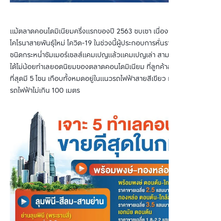
แม้ตลาดคอนโดมิเนียมครึ่งแรกของปี 2563 ซบเซา เนื่องจากเชื้อไวรัส
โคโรนาสายพันธ์ุใหม่ โควิด-19 ในช่วงนี้ผู้ประกอบการหั่นราคาห้องชุด
ชนิดกระหน่ำซัมเมอร์เซลส์แคมเปญแล้วแคมเปญเล่า สามารถเรียกลูกค้า
ได้ไม่น้อยทำเลยอดนิยมของตลาดคอนโดมิเนียม ที่ลูกค้าสนใจซื้อมาก
ที่สุดมี 5 โซน เกือบทั้งหมดอยู่ในแนวรถไฟฟ้าสายสีเขียว และใกล้สถานี
รถไฟฟ้าไม่เกิน 100 เมตร