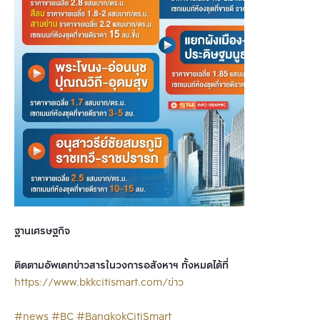
ฐานเศรษฐกิจ
ติดตามอัพเดทข่าวสารในวงการอสังหาฯ ทั้งหมดได้ที่
https://www.bkkcitismart.com/ข่าว
#news
#BC
#BangkokCitiSmart