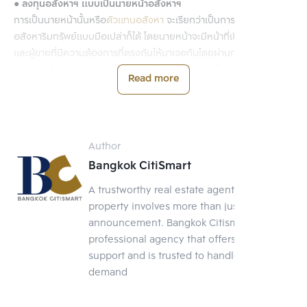
● ลงทุนอสังหาฯ แบบเป็นนายหน้าอสังหาฯ
การเป็นนายหน้านั้นหรือ
ตัวแทนอสังหา
จะเรียกว่าเป็นการลงทุน
อสังหาริมทรัพย์แบบมือเปล่าก็ได้ โดยนายหน้าจะมีหน้าที่เชื่อมโยงผู้ซื้อ
และผู้ขายที่มีความต้องการที่ตรงกันให้มาเจอกันโดยผ่านการติดต่อของ
ตัวนายหน้า หากสามารถปิดการขายได้ตามที่กำหนด ก็จะมีรายได้จาก
Read more
อสังหาริมทรัพย์ได้แล้ว ซึ่งรายได้ของนายหน้าจะอยู่ที่ 2-4% ของราคา
ขายนั่นเอง
แต่การเป็นนายหน้าก็ไม่ใช่ว่าจะมาแบบจับเสือมือเปล่าแล้วได้เงินเป็นกอบ
Author
เป็นกำไปเสียทีเดียว เพราะงานนี้ก็ต้องอาศัยทักษะการพูด การเจรจากับ
Bangkok CitiSmart
คนหมู่มาก และคอนเนคชั่น (Connection) อีกพอสมควร หากคุณมี
ความรอบรู้ในเรื่องอสังหาริมทรัพย์ก็จะเพิ่มความน่าเชื่อถือและเจรจาได้
A trustworthy real estate agent Selling a
ง่ายขึ้น
property involves more than just posting an
announcement. Bangkok Citismart is a
● ลงทุนอสังหาฯ กับกองทุนรวมอสังหาฯ
professional agency that offers full-service
หากคุณต้องการลงทุนอสังหาฯ แต่ไม่ชอบการต้องไปพูดคุยหรือพบปะ
support and is trusted to handle your
กับผู้คนเยอะ ๆ การลงทุนกับกองทุนรวมอสังหาริมทรัพย์ ก็เป็นอีกทาง
demand
เลือกที่น่าสนใจ กองทุนรวมอสังหาริมทรัพย์ คือกองทุนรวมที่ผู้จัดการ
กองทุนจะระดมเงินทุนจากผู้ลงทุนที่เป็นทั้งนักธุรกิจและประชาชนทั่วไป