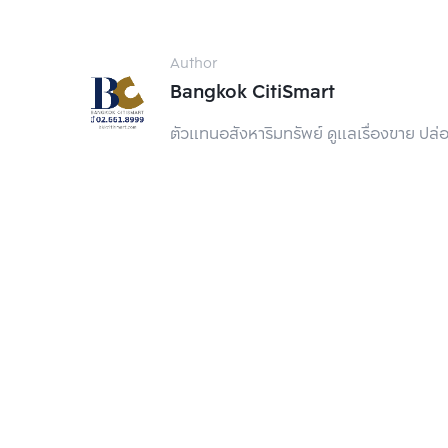
สรุป
Author
Bangkok CitiSmart
แม้ว่าแผ่นดินไหวจะเป็นเหตุการณ์ที่เกิดข
ตัวแทนอสังหาริมทรัพย์ ดูแลเรื่องขาย ปล
ไปอีกนาน ในฐานะที่ BC เป็นบริษัทนายหน้าอ
ที่จะเป็น พาร์ทเนอร์ด้านที่อยู่อาศัยที่เข้า
แค่ที่อยู่อาศัย แต่คือที่ที่คุณควรรู้สึกปลอ
สามารถติดต่อ BC ได้ที่
 Tel. : 02 661 8999
 Line Official:
https://lin.ee/SQP7