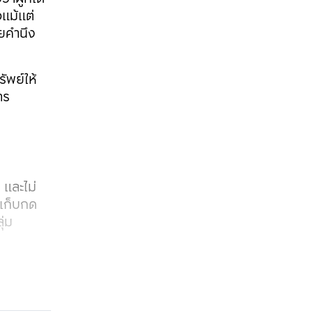
แม้แต่
ดยคำนึง
ัพย์ให้
าร
 และไม่
รเก็บกด
ุ่ม
ลกระทบ
รับมือกับ