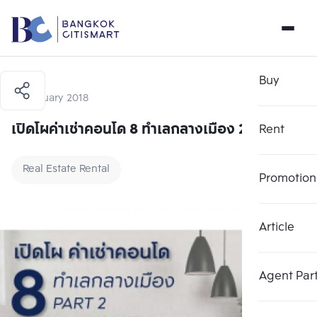
Buy
29 January 2018
เปิดโผค่าเช่าคอนโด 8 ทำเลกลางเมือง 2
Rent
Real Estate Rental
Promotion
Article
Agent Par