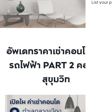
List your 
อัพเดทราคาเช่าคอนโดใกล้
รถไฟฟ้า PART 2 คอนโด
สุขุมวิท