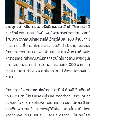
นายยุทธนา หยิมการุณ อธิบดีกรมธนารักษ์
เปิดเผยว่า มีภารกิจให้
กรม
ธนารักษ์
พัฒนาสินทรัพย์ เพื่อให้สามารถนำส่งรายได้เข้ารัฐได้ปีละ 1,000
ล้านบาท จากเดิมนำส่งรายได้เข้ารัฐได้ปีละ 100 ล้านบาท ด้วยการเปิดตัว
โครงการเช่าซื้อคอนโดราชการ ร่วมกับสำนักงานคณะกรรมการ
ข้าราชการพลเรือน (ก.พ.) จำนวน 12 ตึก พื้นที่ต่อห้องประมาณ 40
ตารางเมตร ที่สำคัญมาในราคาคอนโดไม่ถึงล้าน เพียงยูนิตละ 999,999
บาท โดยข้าราชการสามารถผ่อนเดือนละ 4,000 บาท และสัญญาเช่าซื้อ
30 ปี เมื่อครบกำหนดจะต่อให้อีก 30 ปี ซึ่งจะเปิดจองในช่วงต้นเดือน
ก.ค.นี้
ข้าราชการที่จะจอง
คอนโด
ข้าราชการนี้ได้ ต้องมีเงินเดือนเริ่มต้นที่
16,000 บาท ไม่ติดเครดิตบูโร และต้องทำงานหรือมีภูมิลำเนาอาศัยใน
จังหวัดนั้น ๆ สำหรับโครงการในกทม. เตรียมเปิดตัว 3 แห่ง ได้แก่ ย่าน
สุขุมวิท พระราม 3 และเพชรบุรีตัดใหม่ นอกนั้นจะเป็นโครงการในพื้นที่
ต่างจังหวัด เช่น นนทบุรี 3 แห่ง และอุดรธานี เป็นต้น โดยจะเลือกพื้นที่