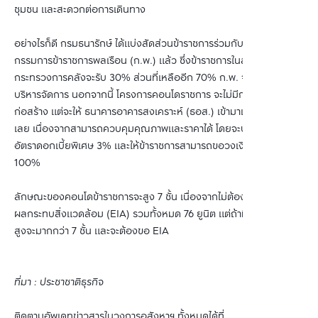
ชุมชน และสะดวกต่อการเดินทาง
อย่างไรก็ดี กรมธนารักษ์
ได้แบ่งสัดส่วนข้าราชการร่วมกับสำนักงานคณะ
กรรมการข้าราชการพลเรือน (ก.พ.) แล้ว ซึ่งข้าราชการในส่วนของ
กระทรวงการคลังจะรับ 30% ส่วนที่เหลืออีก 70% ก.พ. จะเป็นผู้ไป
บริหารจัดการ นอกจากนี้ โครงการคอนโดราชการ จะไม่มีการเปิดประมูลผู้
ก่อสร้าง แต่จะให้ ธนาคารอาคารสงเคราะห์ (ธอส.) เข้ามาเป็นผู้พัฒนา
เลย เนื่องจากสามารถควบคุมคุณภาพและราคาได้ โดยจะปล่อยสินเชื่อ
อัตราดอกเบี้ยพิเศษ 3% และให้ข้าราชการสามารถขอวงเงินกู้เต็มได้
100%
ลักษณะของคอนโดข้าราชการจะสูง 7 ชั้น เนื่องจากไม่ต้องขอประเมิน
ผลกระทบสิ่งแวดล้อม (EIA) รวมทั้งหมด 76 ยูนิต แต่ถ้ามีเฟส 2 ความ
สูงจะมากกว่า 7 ชั้น และจะต้องขอ EIA
ที่มา : ประชาชาติธุรกิจ
ติดตามอัพเดทข่าวสารในวงการอสังหาฯ ทั้งหมดได้ที่