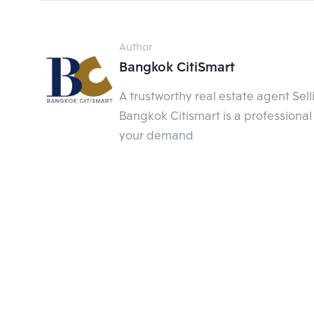
นอกจากนั้นจากการสำรวจพบว่ามีพนักงานวัยทำงานกว
ศักยภาพสูง เน้นการเดินทางสะดวก ใกล้สถานที่ทำง
Author
โครงการหลายโครงการในทำเลลาดพร้าวเป็นที่สนใจ
Bangkok CitiSmart
โดยส่วนหนึ่งจะ
เริ่มหันมามองคอนโดรีเซลในการอยู่
A trustworthy real estate agent Sel
เข้าอยู่อาศัยได้ ต่างจากคอนโดรีเซลที่มีตัวเลือก
Bangkok Citismart is a professional 
กว่า 150,000 ต่อตารางเมตรก็มี ทำให้เลือกได้ตามง
your demand
ได้ทันที
ทั้งนี้กลุ่มนักลงทุนอสังหาฯเอง
ก็เริ่มมองทำเลลาด
เปรียบเทียบกับคอนโดใจกลางเมืองอื่น เช่น สีลม
จากการเช่าได้ 4-5% ในขณะที่โครงการรีเซลเดิมในท
ราคาขึ้นเฉลี่ยเกือบปีละ 7-8% รวมถึงสามารถสร้างผ