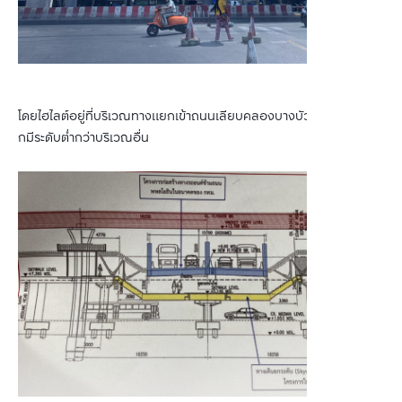
โดยไฮไลต์อยู่ที่บริเวณทางแยกเข้าถนนเลียบคลองบางบัว ที่สกายวอล์
กมีระดับต่ำกว่าบริเวณอื่น