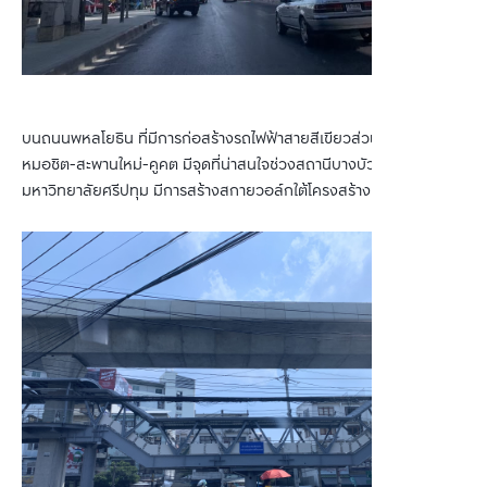
บนถนนพหลโยธิน ที่มีการก่อสร้างรถไฟฟ้าสายสีเขียวส่วนต่อขยายช่วง
หมอชิต-สะพานใหม่-คูคต มีจุดที่น่าสนใจช่วงสถานีบางบัวตรงข้าม
มหาวิทยาลัยศรีปทุม มีการสร้างสกายวอล์กใต้โครงสร้างเชื่อมกับสถานี