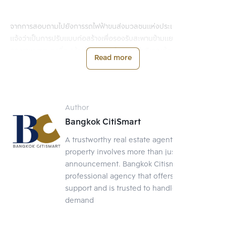
จากการสอบถามไปยังการรถไฟฟ้าขนส่งมวลชนแห่งประเทศไทย (รฟม.)
แจ้งว่าเป็นการปรับแบบก่อสร้างเพื่อรองรับสะพานข้ามแยกของ
กรุงเทพมหานครที่จะสร้างในอนาคต โดยจะอยู่บริเวณด้านบนของสกาย
Read more
วอล์กและใต้โครงสร้างทางรถไฟฟ้า
ประชาชาติธุรกิจ
Author
ติดตามอัพเดทข่าวสารในวงการอสังหาฯ ทั้งหมดได้ที่
Bangkok CitiSmart
https://www.bkkcitismart.com/ข่าว
A trustworthy real estate agent Selling a
#news
#BC
#BangkokCitiSmart
property involves more than just posting an
announcement. Bangkok Citismart is a
professional agency that offers full-service
support and is trusted to handle your
demand