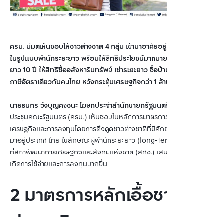
ครม. มีมติเห็นชอบให้ชาวต่างชาติ 4 กลุ่ม เข้ามาอาศัยอยู่ที่ประเทศไทย
ในรูปแบบพำนักระยะยาว พร้อมให้สิทธิประโยชน์มากมาย อาทิ วีซ่าระยะ
ยาว 10 ปี ให้สิทธิซื้ออสังหาริมทรัพย์ เช่าระยะยาว ซื้อบ้านได้ และจ่าย
ภาษีอัตราเดียวกับคนไทย หวังกระตุ้นเศรษฐกิจกว่า 1 ล้านล้านบาท
นายธนกร วังบุญคงชนะ โฆษกประจำสำนักนายกรัฐมนตรี
เผยว่า ที่
ประชุมคณะรัฐมนตร (ครม.) เห็นชอบในหลักการมาตรการกระตุ้น
เศรษฐกิจและการลงทุนโดยการดึงดูดชาวต่างชาติที่มีศักยภาพสูงให้เข้า
มาอยู่ประเทศ ไทย ในลักษณะผู้พำนักระยะยาว (long-term stay) ตาม
ที่สภาพัฒนาการเศรษฐกิจและสังคมแห่งชาติ (สศช.) เสนอเพื่อเร่งให้
เกิดการใช้จ่ายและการลงทุนมากขึ้น
2 มาตรการหลักเอื้อชาว