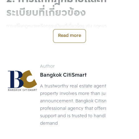
ระเบียบที่เกี่ยวข้อง
การแก้ไขกฎหมายหรือกฎระเบียบที่เกี่ยวข้อง เช่น กฎหมายที่เกี่ยวข้อง
กับการถือครองที่ดิน การบริหารจัดการการทำงานและอนุญาตให้คน
Read more
ต่างด้าวสามารถทำงานให้นายจ้างทั้งที่อยูในและนอกราชอาณาจักรได้
การยกเว้นหลักเกณฑ์การกำหนดให้การจ้างคนต่างด้าว 1 คน ต้องจ้าง
งานพนักงานคนไทยทำงานประจำ 4 คน การยกเว้นภาษีประเภทต่าง ๆ
และระเบียบวิธีปฏิบัติด้านการศุลกากร
Author
Bangkok CitiSmart
ทั้งนี้ ครม. มอบหมายให้สำนักงานสภาพัฒนาการเศรษฐกิจและสังคม
แห่งชาติ (สศช.) ดำเนินการหารือกับสำนักงานคณะกรรมการส่งเสริม
A trustworthy real estate agent Selling a
การลงทุน กระทรวงมหาดไทย กระทรวงแรงงาน สำนักงานตำรวจแห่ง
property involves more than just posting an
ชาติ กระทรวงการคลัง เพื่อพิจารณาดำเนินการในส่วนที่เกี่ยวข้องต่อไป
announcement. Bangkok Citismart is a
professional agency that offers full-service
2 มาตรการดึงชาวต่างชาติ
support and is trusted to handle your
demand
คาดว่าจะส่งผลอย่างไร