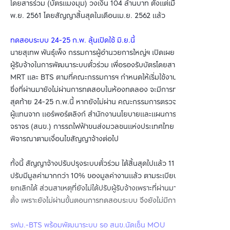
โดยสารร่วม (บัตรแมงมุม) วงเงิน 104 ล้านบาท ตั้งแต่เมื่อช่วงเดือน
พ.ย. 2561 โดยสัญญาสิ้นสุดในเดือนเม.ย. 2562 แล้ว
ทดสอบระบบ 24-25 ก.พ. ลุ้นเปิดใช้ มิ.ย.นี้
นายสุเทพ พันธุ์เพ็ง กรรมการผู้อำนวยการใหญ่ฯ เปิดเผย ขณะนี้ได้เร่งรัด
ผู้รับจ้างในการพัฒนาระบบตั๋วร่วม เพื่อรองรับบัตรโดยสารของรถไฟฟ้า
MRT และ BTS ตามที่คณะกรรมการฯ กำหนดให้เริ่มใช้งานเดือน มิ.ย. นี้
ซึ่งที่ผ่านมายังไม่ผ่านการทดสอบในห้องทดลอง จะมีการทดสอบครั้ง
สุดท้าย 24-25 ก.พ.นี้ หากยังไม่ผ่าน คณะกรรมการตรวจการจ้างฯ ซึ่งมี
ผู้แทนจาก แอร์พอร์ตลิงก์ สำนักงานนโยบายและแผนการขนส่งและ
จราจร (สนข.) การรถไฟฟ้าขนส่งมวลชนแห่งประเทศไทย (รฟม.) จะ
พิจารณาตามเงื่อนไขสัญญาจ้างต่อไป
ทั้งนี้ สัญญาจ้างปรับปรุงระบบตั๋วร่วม ได้สิ้นสุดไปแล้ว 11 เดือน ซึ่งค่า
ปรับมีมูลค่ามากกว่า 10% ของมูลค่างานแล้ว ตามระเบียบสามารถ
ยกเลิกได้ ส่วนสาเหตุที่ยังไม่ได้ปรับผู้รับจ้างเพราะที่ผ่านมายังไม่ได้เริ่มติด
ตั้ง เพราะยังไม่ผ่านขั้นตอนการทดสอบระบบ จึงยังไม่มีการจ่ายค่าจ้าง
รฟม.-BTS พร้อมพัฒนาระบบ รอ สนข.นัดเซ็น MOU