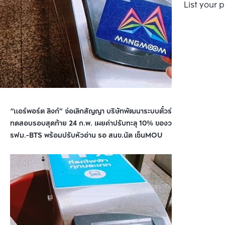
List your 
“แอร์พอร์ต ลิงก์” จ่อเลิกสัญญา บริษัทพัฒนาระบบตั๋วร่วม ให้โอกาส
ทดสอบรอบสุดท้าย 24 ก.พ. เผยค่าปรับทะลุ 10% ของวงเงินจ้างแล้ว
รฟม.-BTS พร้อมปรับหัวอ่าน รอ สนข.นัด เซ็นMOU