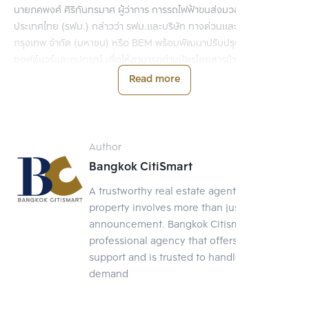
นายภคพงศ์ ศิริกันทรมาศ ผู้ว่าการ การรถไฟฟ้าขนส่งมวลชนแห่ง
ประเทศไทย (รฟม.) กล่าวว่า รฟม.และบริษัท ทางด่วนและรถไฟฟ้า
กรุงเทพ จำกัด (มหาชน) หรือ BEM พร้อมพัฒนาปรับปรุงระบบ
ซอฟต์แวร์และอุปกรณ์ เพื่อให้สามารถอ่านบัตรโดยสารข้ามระบบได้ทุก
บัตร ในรูปแบบ Interoperability โดยอยู่ระหว่างทำข้อตกลง (MOU)
Read more
ร่วมกันทั้ง รฟม., BEM และกรุงเทพมหานคร (กทม.) และบริษัท ระบบ
ขนส่งมวลชนกรุงเทพ จำกัด (มหาชน) หรือ BTS ซึ่ง สำนักงานนโยบาย
และแผนการขนส่งและจราจร (สนข.) ได้ร่าง MOU และส่งให้ผู้เกี่ยวข้อง
ตรวจสอบแล้ว
Author
Bangkok CitiSmart
โดย: ผู้จัดการออนไลน์
A trustworthy real estate agent Selling a
property involves more than just posting an
ติดตามอัพเดทข่าวสารในวงการอสังหาฯ ทั้งหมดได้ที่
announcement. Bangkok Citismart is a
https://www.bkkcitismart.com/ข่าว
professional agency that offers full-service
support and is trusted to handle your
#news
#BC
#BangkokCitiSmart
demand