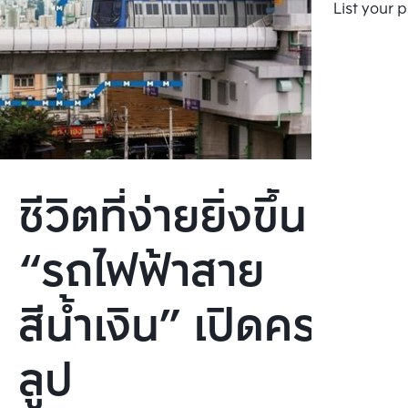
List your 
ชีวิตที่ง่ายยิ่งขึ้น เมื่อ
“รถไฟฟ้าสาย
สีน้ำเงิน” เปิดครบ
ลูป