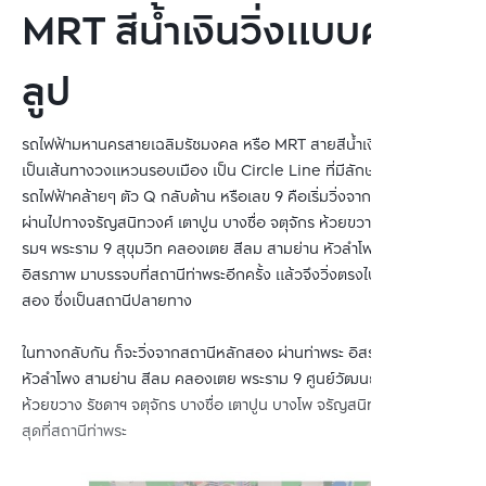
MRT สีน้ำเงินวิ่งแบบครบ
ลูป
รถไฟฟ้ามหานครสายเฉลิมรัชมงคล หรือ MRT สายสีน้ำเงิน มีลักษณะ
เป็นเส้นทางวงแหวนรอบเมือง เป็น Circle Line ที่มีลักษณะการวิ่งของ
รถไฟฟ้าคล้ายๆ ตัว Q กลับด้าน หรือเลข 9 คือเริ่มวิ่งจากสถานีท่าพระ
ผ่านไปทางจรัญสนิทวงศ์ เตาปูน บางซื่อ จตุจักร ห้วยขวาง ศูนย์วัฒนธร
รมฯ พระราม 9 สุขุมวิท คลองเตย สีลม สามย่าน หัวลำโพง วัดมังกร
อิสรภาพ มาบรรจบที่สถานีท่าพระอีกครั้ง แล้วจึงวิ่งตรงไปยังสถานีหลัก
สอง ซึ่งเป็นสถานีปลายทาง
ในทางกลับกัน ก็จะวิ่งจากสถานีหลักสอง ผ่านท่าพระ อิสรภาพ วัดมังกร
หัวลำโพง สามย่าน สีลม คลองเตย พระราม 9 ศูนย์วัฒนธรรมฯ
ห้วยขวาง รัชดาฯ จตุจักร บางซื่อ เตาปูน บางโพ จรัญสนิทวงศ์ และสิ้น
สุดที่สถานีท่าพระ